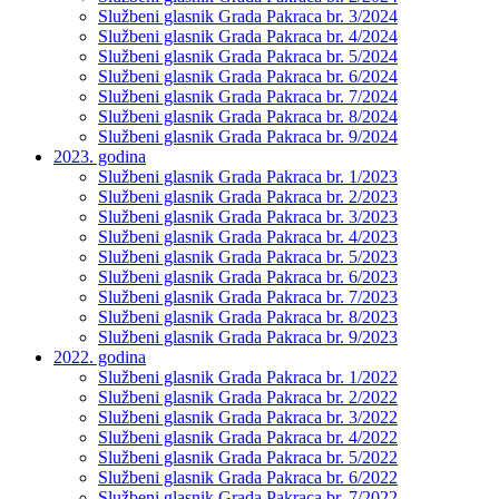
Službeni glasnik Grada Pakraca br. 3/2024
Službeni glasnik Grada Pakraca br. 4/2024
Službeni glasnik Grada Pakraca br. 5/2024
Službeni glasnik Grada Pakraca br. 6/2024
Službeni glasnik Grada Pakraca br. 7/2024
Službeni glasnik Grada Pakraca br. 8/2024
Službeni glasnik Grada Pakraca br. 9/2024
2023. godina
Službeni glasnik Grada Pakraca br. 1/2023
Službeni glasnik Grada Pakraca br. 2/2023
Službeni glasnik Grada Pakraca br. 3/2023
Službeni glasnik Grada Pakraca br. 4/2023
Službeni glasnik Grada Pakraca br. 5/2023
Službeni glasnik Grada Pakraca br. 6/2023
Službeni glasnik Grada Pakraca br. 7/2023
Službeni glasnik Grada Pakraca br. 8/2023
Službeni glasnik Grada Pakraca br. 9/2023
2022. godina
Službeni glasnik Grada Pakraca br. 1/2022
Službeni glasnik Grada Pakraca br. 2/2022
Službeni glasnik Grada Pakraca br. 3/2022
Službeni glasnik Grada Pakraca br. 4/2022
Službeni glasnik Grada Pakraca br. 5/2022
Službeni glasnik Grada Pakraca br. 6/2022
Službeni glasnik Grada Pakraca br. 7/2022