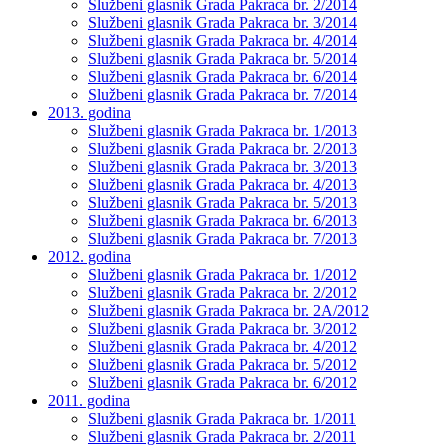
Službeni glasnik Grada Pakraca br. 2/2014
Službeni glasnik Grada Pakraca br. 3/2014
Službeni glasnik Grada Pakraca br. 4/2014
Službeni glasnik Grada Pakraca br. 5/2014
Službeni glasnik Grada Pakraca br. 6/2014
Službeni glasnik Grada Pakraca br. 7/2014
2013. godina
Službeni glasnik Grada Pakraca br. 1/2013
Službeni glasnik Grada Pakraca br. 2/2013
Službeni glasnik Grada Pakraca br. 3/2013
Službeni glasnik Grada Pakraca br. 4/2013
Službeni glasnik Grada Pakraca br. 5/2013
Službeni glasnik Grada Pakraca br. 6/2013
Službeni glasnik Grada Pakraca br. 7/2013
2012. godina
Službeni glasnik Grada Pakraca br. 1/2012
Službeni glasnik Grada Pakraca br. 2/2012
Službeni glasnik Grada Pakraca br. 2A/2012
Službeni glasnik Grada Pakraca br. 3/2012
Službeni glasnik Grada Pakraca br. 4/2012
Službeni glasnik Grada Pakraca br. 5/2012
Službeni glasnik Grada Pakraca br. 6/2012
2011. godina
Službeni glasnik Grada Pakraca br. 1/2011
Službeni glasnik Grada Pakraca br. 2/2011