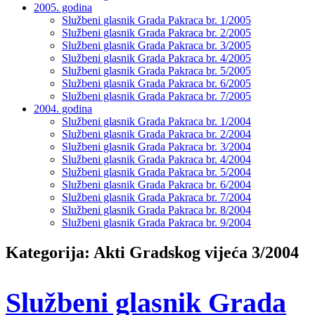
2005. godina
Službeni glasnik Grada Pakraca br. 1/2005
Službeni glasnik Grada Pakraca br. 2/2005
Službeni glasnik Grada Pakraca br. 3/2005
Službeni glasnik Grada Pakraca br. 4/2005
Službeni glasnik Grada Pakraca br. 5/2005
Službeni glasnik Grada Pakraca br. 6/2005
Službeni glasnik Grada Pakraca br. 7/2005
2004. godina
Službeni glasnik Grada Pakraca br. 1/2004
Službeni glasnik Grada Pakraca br. 2/2004
Službeni glasnik Grada Pakraca br. 3/2004
Službeni glasnik Grada Pakraca br. 4/2004
Službeni glasnik Grada Pakraca br. 5/2004
Službeni glasnik Grada Pakraca br. 6/2004
Službeni glasnik Grada Pakraca br. 7/2004
Službeni glasnik Grada Pakraca br. 8/2004
Službeni glasnik Grada Pakraca br. 9/2004
Kategorija:
Akti Gradskog vijeća 3/2004
Službeni glasnik Grada