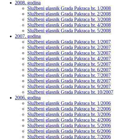
2008. godina
Službeni glasnik Grada Pakraca br. 1/2008
Službeni glasnik Grada Pakraca br. 2/2008
Službeni glasnik Grada Pakraca br. 3/2008
Službeni glasnik Grada Pakraca br. 4/2008
Službeni glasnik Grada Pakraca br. 5/2008
2007. godina
Službeni glasnik Grada Pakraca br. 1/2007
Službeni glasnik Grada Pakraca br. 2/2007
Službeni glasnik Grada Pakraca br. 3/2007
Službeni glasnik Grada Pakraca br. 4/2007
Službeni glasnik Grada Pakraca br. 5/2007
Službeni glasnik Grada Pakraca br. 6/2007
Službeni glasnik Grada Pakraca br. 7/2007
Službeni glasnik Grada Pakraca br. 8/2007
Službeni glasnik Grada Pakraca br. 9/2007
Službeni glasnik Grada Pakraca br. 10/2007
2006. godina
Službeni glasnik Grada Pakraca br. 1/2006
Službeni glasnik Grada Pakraca br. 2/2006
Službeni glasnik Grada Pakraca br. 3/2006
Službeni glasnik Grada Pakraca br. 4/2006
Službeni glasnik Grada Pakraca br. 5/2006
Službeni glasnik Grada Pakraca br. 6/2006
Službeni glasnik Grada Pakraca br. 7/2006