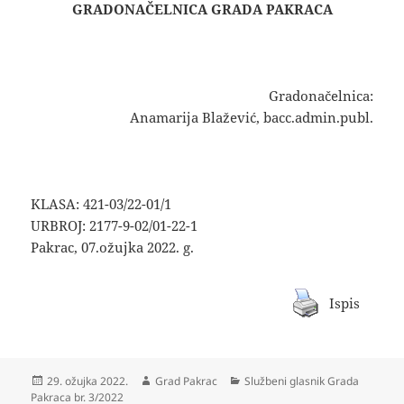
GRADONAČELNICA GRADA PAKRACA
Gradonačelnica:
Anamarija Blažević, bacc.admin.publ.
KLASA: 421-03/22-01/1
URBROJ: 2177-9-02/01-22-1
Pakrac, 07.ožujka 2022. g.
Ispis
Objavljeno
Autor
Kategorije
29. ožujka 2022.
Grad Pakrac
Službeni glasnik Grada
dana
Pakraca br. 3/2022