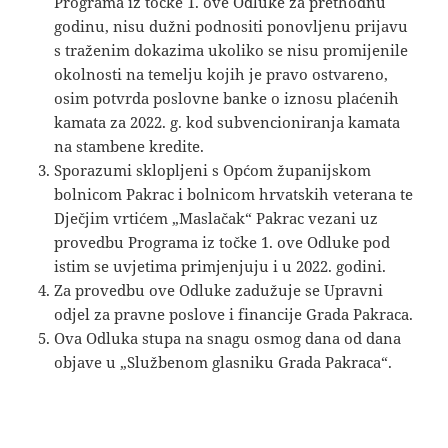
Programa iz točke 1. ove Odluke za prethodnu
godinu, nisu dužni podnositi ponovljenu prijavu
s traženim dokazima ukoliko se nisu promijenile
okolnosti na temelju kojih je pravo ostvareno,
osim potvrda poslovne banke o iznosu plaćenih
kamata za 2022. g. kod subvencioniranja kamata
na stambene kredite.
Sporazumi sklopljeni s Općom županijskom
bolnicom Pakrac i bolnicom hrvatskih veterana te
Dječjim vrtićem „Maslačak“ Pakrac vezani uz
provedbu Programa iz točke 1. ove Odluke pod
istim se uvjetima primjenjuju i u 2022. godini.
Za provedbu ove Odluke zadužuje se Upravni
odjel za pravne poslove i financije Grada Pakraca.
Ova Odluka stupa na snagu osmog dana od dana
objave u „Službenom glasniku Grada Pakraca“.