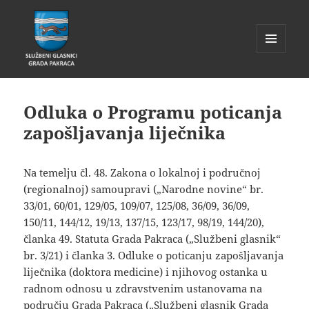
IZBORNIK
I
Glasnik Pakrac
WIDGETI
Odluka o Programu poticanja
zapošljavanja liječnika
Na temelju čl. 48. Zakona o lokalnoj i područnoj
(regionalnoj) samoupravi („Narodne novine“ br.
33/01, 60/01, 129/05, 109/07, 125/08, 36/09, 36/09,
150/11, 144/12, 19/13, 137/15, 123/17, 98/19, 144/20),
članka 49. Statuta Grada Pakraca („Službeni glasnik“
br. 3/21) i članka 3. Odluke o poticanju zapošljavanja
liječnika (doktora medicine) i njihovog ostanka u
radnom odnosu u zdravstvenim ustanovama na
području Grada Pakraca („Službeni glasnik Grada