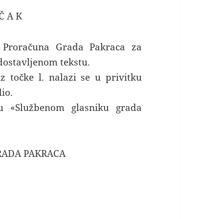
 Č A K
n Proračuna Grada Pakraca za
 dostavljenom tekstu.
z točke l. nalazi se u privitku
dio.
 u «Službenom glasniku grada
RADA PAKRACA