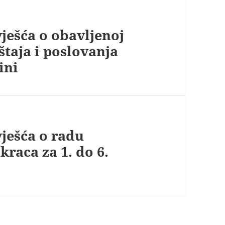
vješća o obavljenoj
eštaja i poslovanja
ini
vješća o radu
raca za 1. do 6.