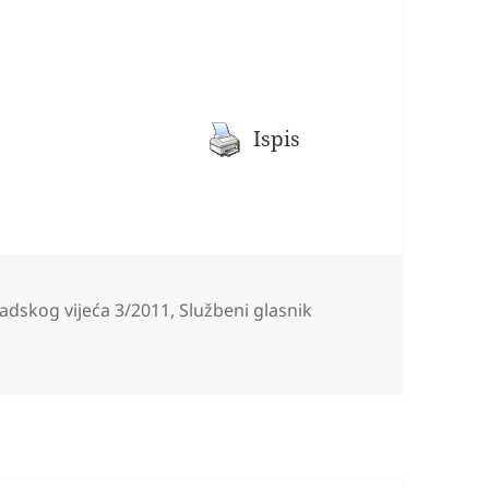
Ispis
rije
radskog vijeća 3/2011
,
Službeni glasnik