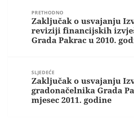
Navigacija
objava
PRETHODNO
Zaključak o usvajanju Iz
Prethodna
reviziji financijskih izvj
objava:
Grada Pakrac u 2010. god
SLJEDEĆE
Zaključak o usvajanju Iz
Sljedeća
gradonačelnika Grada Pak
objava:
mjesec 2011. godine