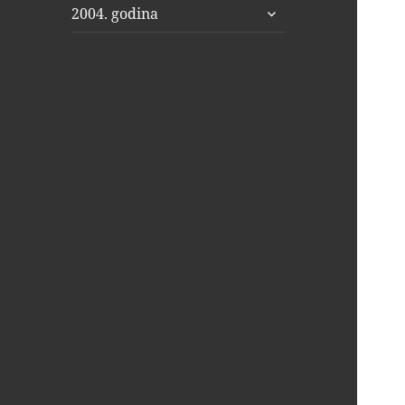
proširi
2004. godina
podizbornik