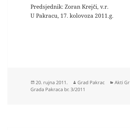
Predsjednik: Zoran Krejči, v.r.
U Pakracu, 17. kolovoza 2011.g.
Objavljeno
Autor
Katego
20. rujna 2011.
Grad Pakrac
Akti G
dana
Grada Pakraca br. 3/2011