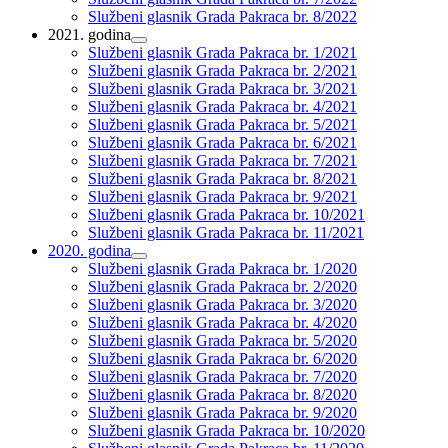
Službeni glasnik Grada Pakraca br. 8/2022
2021. godina
proširi
Službeni glasnik Grada Pakraca br. 1/2021
podizbornik
Službeni glasnik Grada Pakraca br. 2/2021
Službeni glasnik Grada Pakraca br. 3/2021
Službeni glasnik Grada Pakraca br. 4/2021
Službeni glasnik Grada Pakraca br. 5/2021
Službeni glasnik Grada Pakraca br. 6/2021
Službeni glasnik Grada Pakraca br. 7/2021
Službeni glasnik Grada Pakraca br. 8/2021
Službeni glasnik Grada Pakraca br. 9/2021
Službeni glasnik Grada Pakraca br. 10/2021
Službeni glasnik Grada Pakraca br. 11/2021
2020. godina
proširi
Službeni glasnik Grada Pakraca br. 1/2020
podizbornik
Službeni glasnik Grada Pakraca br. 2/2020
Službeni glasnik Grada Pakraca br. 3/2020
Službeni glasnik Grada Pakraca br. 4/2020
Službeni glasnik Grada Pakraca br. 5/2020
Službeni glasnik Grada Pakraca br. 6/2020
Službeni glasnik Grada Pakraca br. 7/2020
Službeni glasnik Grada Pakraca br. 8/2020
Službeni glasnik Grada Pakraca br. 9/2020
Službeni glasnik Grada Pakraca br. 10/2020