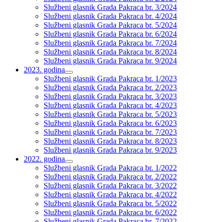
Službeni glasnik Grada Pakraca br. 3/2024
Službeni glasnik Grada Pakraca br. 4/2024
Službeni glasnik Grada Pakraca br. 5/2024
Službeni glasnik Grada Pakraca br. 6/2024
Službeni glasnik Grada Pakraca br. 7/2024
Službeni glasnik Grada Pakraca br. 8/2024
Službeni glasnik Grada Pakraca br. 9/2024
2023. godina
proširi
Službeni glasnik Grada Pakraca br. 1/2023
podizbornik
Službeni glasnik Grada Pakraca br. 2/2023
Službeni glasnik Grada Pakraca br. 3/2023
Službeni glasnik Grada Pakraca br. 4/2023
Službeni glasnik Grada Pakraca br. 5/2023
Službeni glasnik Grada Pakraca br. 6/2023
Službeni glasnik Grada Pakraca br. 7/2023
Službeni glasnik Grada Pakraca br. 8/2023
Službeni glasnik Grada Pakraca br. 9/2023
2022. godina
proširi
Službeni glasnik Grada Pakraca br. 1/2022
podizbornik
Službeni glasnik Grada Pakraca br. 2/2022
Službeni glasnik Grada Pakraca br. 3/2022
Službeni glasnik Grada Pakraca br. 4/2022
Službeni glasnik Grada Pakraca br. 5/2022
Službeni glasnik Grada Pakraca br. 6/2022
Službeni glasnik Grada Pakraca br. 7/2022