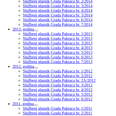
Službeni glasnik Grada Pakraca br. 2/2014
Službeni glasnik Grada Pakraca br. 3/2014
Službeni glasnik Grada Pakraca br. 4/2014
Službeni glasnik Grada Pakraca br. 5/2014
Službeni glasnik Grada Pakraca br. 6/2014
Službeni glasnik Grada Pakraca br. 7/2014
2013. godina
proširi
Službeni glasnik Grada Pakraca br. 1/2013
podizbornik
Službeni glasnik Grada Pakraca br. 2/2013
Službeni glasnik Grada Pakraca br. 3/2013
Službeni glasnik Grada Pakraca br. 4/2013
Službeni glasnik Grada Pakraca br. 5/2013
Službeni glasnik Grada Pakraca br. 6/2013
Službeni glasnik Grada Pakraca br. 7/2013
2012. godina
proširi
Službeni glasnik Grada Pakraca br. 1/2012
podizbornik
Službeni glasnik Grada Pakraca br. 2/2012
Službeni glasnik Grada Pakraca br. 2A/2012
Službeni glasnik Grada Pakraca br. 3/2012
Službeni glasnik Grada Pakraca br. 4/2012
Službeni glasnik Grada Pakraca br. 5/2012
Službeni glasnik Grada Pakraca br. 6/2012
2011. godina
proširi
Službeni glasnik Grada Pakraca br. 1/2011
podizbornik
Službeni glasnik Grada Pakraca br. 2/2011