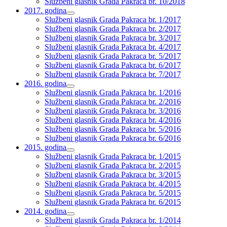
Službeni glasnik Grada Pakraca br. 10/2018
2017. godina
proširi
Službeni glasnik Grada Pakraca br. 1/2017
podizbornik
Službeni glasnik Grada Pakraca br. 2/2017
Službeni glasnik Grada Pakraca br. 3/2017
Službeni glasnik Grada Pakraca br. 4/2017
Službeni glasnik Grada Pakraca br. 5/2017
Službeni glasnik Grada Pakraca br. 6/2017
Službeni glasnik Grada Pakraca br. 7/2017
2016. godina
proširi
Službeni glasnik Grada Pakraca br. 1/2016
podizbornik
Službeni glasnik Grada Pakraca br. 2/2016
Službeni glasnik Grada Pakraca br. 3/2016
Službeni glasnik Grada Pakraca br. 4/2016
Službeni glasnik Grada Pakraca br. 5/2016
Službeni glasnik Grada Pakraca br. 6/2016
2015. godina
proširi
Službeni glasnik Grada Pakraca br. 1/2015
podizbornik
Službeni glasnik Grada Pakraca br. 2/2015
Službeni glasnik Grada Pakraca br. 3/2015
Službeni glasnik Grada Pakraca br. 4/2015
Službeni glasnik Grada Pakraca br. 5/2015
Službeni glasnik Grada Pakraca br. 6/2015
2014. godina
proširi
Službeni glasnik Grada Pakraca br. 1/2014
podizbornik