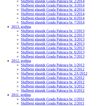
Službeni glasnik Grada Pakraca br. 2/2014
Službeni glasnik Grada Pakraca br. 3/2014
Službeni glasnik Grada Pakraca br. 4/2014
Službeni glasnik Grada Pakraca br. 5/2014
Službeni glasnik Grada Pakraca br. 6/2014
Službeni glasnik Grada Pakraca br. 7/2014
2013. godina
Službeni glasnik Grada Pakraca br. 1/2013
Službeni glasnik Grada Pakraca br. 2/2013
Službeni glasnik Grada Pakraca br. 3/2013
Službeni glasnik Grada Pakraca br. 4/2013
Službeni glasnik Grada Pakraca br. 5/2013
Službeni glasnik Grada Pakraca br. 6/2013
Službeni glasnik Grada Pakraca br. 7/2013
2012. godina
Službeni glasnik Grada Pakraca br. 1/2012
Službeni glasnik Grada Pakraca br. 2/2012
Službeni glasnik Grada Pakraca br. 2A/2012
Službeni glasnik Grada Pakraca br. 3/2012
Službeni glasnik Grada Pakraca br. 4/2012
Službeni glasnik Grada Pakraca br. 5/2012
Službeni glasnik Grada Pakraca br. 6/2012
2011. godina
Službeni glasnik Grada Pakraca br. 1/2011
Službeni glasnik Grada Pakraca br. 2/2011