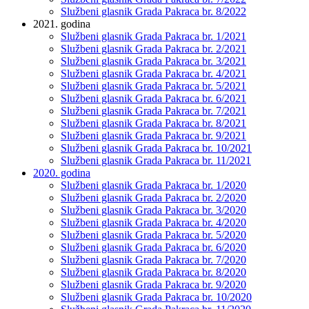
Službeni glasnik Grada Pakraca br. 8/2022
2021. godina
Službeni glasnik Grada Pakraca br. 1/2021
Službeni glasnik Grada Pakraca br. 2/2021
Službeni glasnik Grada Pakraca br. 3/2021
Službeni glasnik Grada Pakraca br. 4/2021
Službeni glasnik Grada Pakraca br. 5/2021
Službeni glasnik Grada Pakraca br. 6/2021
Službeni glasnik Grada Pakraca br. 7/2021
Službeni glasnik Grada Pakraca br. 8/2021
Službeni glasnik Grada Pakraca br. 9/2021
Službeni glasnik Grada Pakraca br. 10/2021
Službeni glasnik Grada Pakraca br. 11/2021
2020. godina
Službeni glasnik Grada Pakraca br. 1/2020
Službeni glasnik Grada Pakraca br. 2/2020
Službeni glasnik Grada Pakraca br. 3/2020
Službeni glasnik Grada Pakraca br. 4/2020
Službeni glasnik Grada Pakraca br. 5/2020
Službeni glasnik Grada Pakraca br. 6/2020
Službeni glasnik Grada Pakraca br. 7/2020
Službeni glasnik Grada Pakraca br. 8/2020
Službeni glasnik Grada Pakraca br. 9/2020
Službeni glasnik Grada Pakraca br. 10/2020