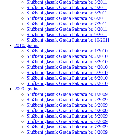
Službeni glasnik Grada Pakraca br. 3/2011
Službeni glasnik Grada Pakraca br. 4/2011
Službeni glasnik Grada Pakraca br. 5/2011
Službeni glasnik Grada Pakraca br. 6/2011
Službeni glasnik Grada Pakraca br. 7/2011
Službeni glasnik Grada Pakraca br. 8/2011
Službeni glasnik Grada Pakraca br. 9/2011
Službeni glasnik Grada Pakraca br. 10/2011
2010. godina
Službeni glasnik Grada Pakraca br. 1/2010
Službeni glasnik Grada Pakraca br. 2/2010
Službeni glasnik Grada Pakraca br. 3/2010
Službeni glasnik Grada Pakraca br. 4/2010
Službeni glasnik Grada Pakraca br. 5/2010
Službeni glasnik Grada Pakraca br. 6/2010
Službeni glasnik Grada Pakraca br. 7/2010
2009. godina
Službeni glasnik Grada Pakraca br. 1/2009
Službeni glasnik Grada Pakraca br. 2/2009
Službeni glasnik Grada Pakraca br. 3/2009
Službeni glasnik Grada Pakraca br. 4/2009
Službeni glasnik Grada Pakraca br. 5/2009
Službeni glasnik Grada Pakraca br. 6/2009
Službeni glasnik Grada Pakraca br. 7/2009
Službeni glasnik Grada Pakraca br. 8/2009