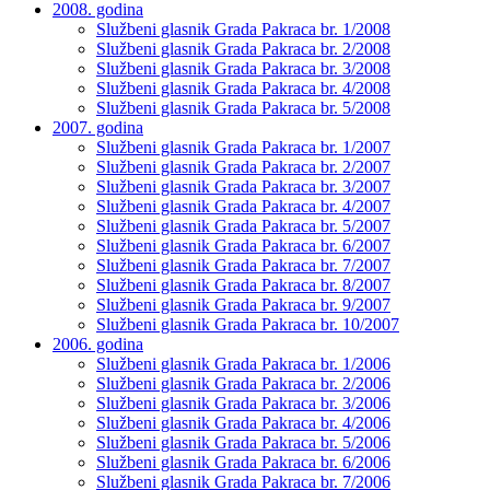
2008. godina
Službeni glasnik Grada Pakraca br. 1/2008
Službeni glasnik Grada Pakraca br. 2/2008
Službeni glasnik Grada Pakraca br. 3/2008
Službeni glasnik Grada Pakraca br. 4/2008
Službeni glasnik Grada Pakraca br. 5/2008
2007. godina
Službeni glasnik Grada Pakraca br. 1/2007
Službeni glasnik Grada Pakraca br. 2/2007
Službeni glasnik Grada Pakraca br. 3/2007
Službeni glasnik Grada Pakraca br. 4/2007
Službeni glasnik Grada Pakraca br. 5/2007
Službeni glasnik Grada Pakraca br. 6/2007
Službeni glasnik Grada Pakraca br. 7/2007
Službeni glasnik Grada Pakraca br. 8/2007
Službeni glasnik Grada Pakraca br. 9/2007
Službeni glasnik Grada Pakraca br. 10/2007
2006. godina
Službeni glasnik Grada Pakraca br. 1/2006
Službeni glasnik Grada Pakraca br. 2/2006
Službeni glasnik Grada Pakraca br. 3/2006
Službeni glasnik Grada Pakraca br. 4/2006
Službeni glasnik Grada Pakraca br. 5/2006
Službeni glasnik Grada Pakraca br. 6/2006
Službeni glasnik Grada Pakraca br. 7/2006