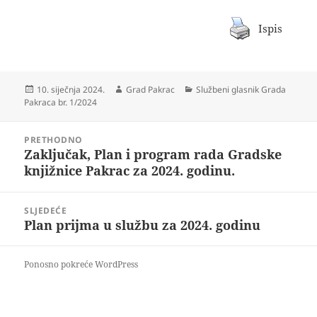
Ispis
Objavljeno
Autor
Kategorije
10. siječnja 2024.
Grad Pakrac
Službeni glasnik Grada
dana
Pakraca br. 1/2024
Navigacija
PRETHODNO
objava
Zaključak, Plan i program rada Gradske
Prethodna
knjižnice Pakrac za 2024. godinu.
objava:
SLJEDEĆE
Plan prijma u službu za 2024. godinu
Sljedeća
objava:
Ponosno pokreće WordPress