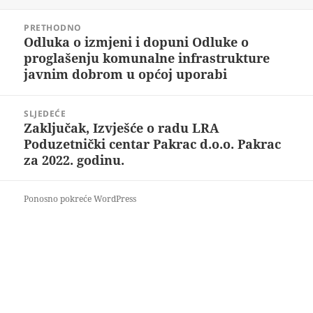
Navigacija
PRETHODNO
objava
Odluka o izmjeni i dopuni Odluke o
Prethodna
proglašenju komunalne infrastrukture
objava:
javnim dobrom u općoj uporabi
SLJEDEĆE
Zaključak, Izvješće o radu LRA
Sljedeća
Poduzetnički centar Pakrac d.o.o. Pakrac
objava:
za 2022. godinu.
Ponosno pokreće WordPress