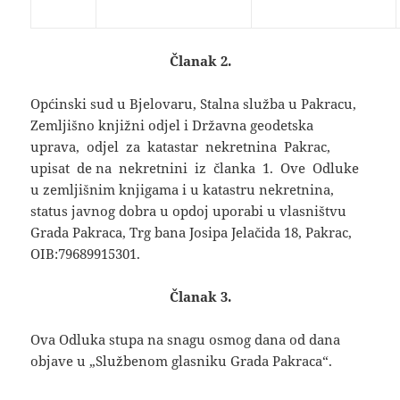
Članak 2.
Općinski sud u Bjelovaru, Stalna služba u Pakracu,
Zemljišno knjižni odjel i Državna geodetska
uprava, odjel za katastar nekretnina Pakrac,
upisat de na nekretnini iz članka 1. Ove Odluke
u zemljišnim knjigama i u katastru nekretnina,
status javnog dobra u opdoj uporabi u vlasništvu
Grada Pakraca, Trg bana Josipa Jelačida 18, Pakrac,
OIB:79689915301.
Članak 3.
Ova Odluka stupa na snagu osmog dana od dana
objave u „Službenom glasniku Grada Pakraca“.