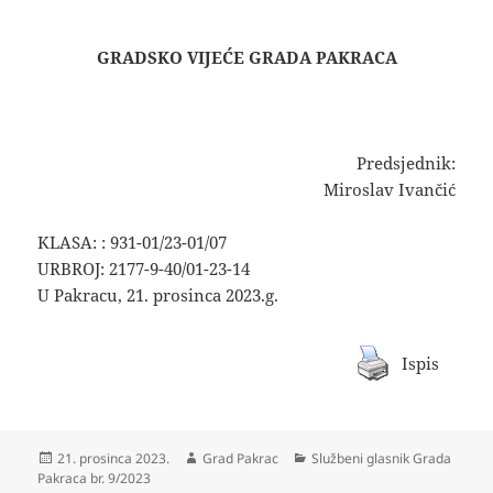
GRADSKO VIJEĆE GRADA PAKRACA
Predsjednik:
Miroslav Ivančić
KLASA: : 931-01/23-01/07
URBROJ: 2177-9-40/01-23-14
U Pakracu, 21. prosinca 2023.g.
Ispis
Objavljeno
Autor
Kategorije
21. prosinca 2023.
Grad Pakrac
Službeni glasnik Grada
dana
Pakraca br. 9/2023