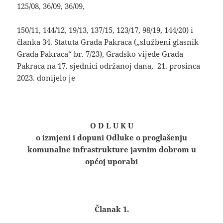
125/08, 36/09, 36/09,
150/11, 144/12, 19/13, 137/15, 123/17, 98/19, 144/20) i
članka 34. Statuta Grada Pakraca („službeni glasnik
Grada Pakraca“ br. 7/23), Gradsko vijede Grada
Pakraca na 17. sjednici održanoj dana, 21. prosinca
2023. donijelo je
O D L U K U
o izmjeni i dopuni
Odluke o proglašenju
komunalne infrastrukture javnim dobrom u
općoj uporabi
Članak 1.