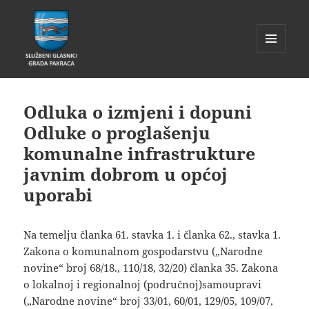
IZBORNIK
I
Glasnik Pakrac
WIDGETI
Odluka o izmjeni i dopuni
Odluke o proglašenju
komunalne infrastrukture
javnim dobrom u općoj
uporabi
Na temelju članka 61. stavka 1. i članka 62., stavka 1.
Zakona o komunalnom gospodarstvu („Narodne
novine“ broj 68/18., 110/18, 32/20) članka 35. Zakona
o lokalnoj i regionalnoj (područnoj)samoupravi
(„Narodne novine“ broj 33/01, 60/01, 129/05, 109/07,