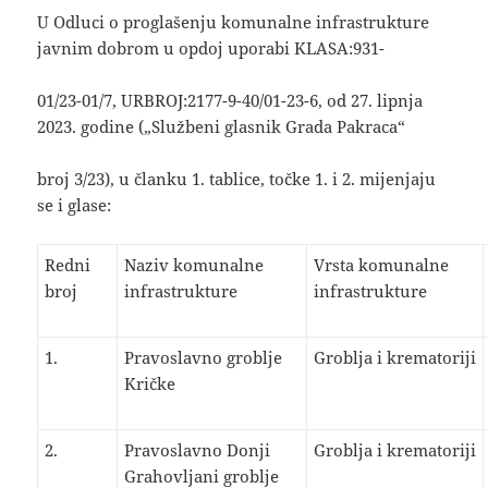
U Odluci o proglašenju komunalne infrastrukture
javnim dobrom u opdoj uporabi KLASA:931-
01/23-01/7, URBROJ:2177-9-40/01-23-6, od 27. lipnja
2023. godine („Službeni glasnik Grada Pakraca“
broj 3/23), u članku 1. tablice, točke 1. i 2. mijenjaju
se i glase:
Redni
Naziv komunalne
Vrsta komunalne
broj
infrastrukture
infrastrukture
1.
Pravoslavno groblje
Groblja i krematoriji
Kričke
2.
Pravoslavno Donji
Groblja i krematoriji
Grahovljani groblje