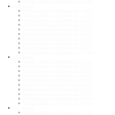
Službeni glasnik Grada Pakraca br. 14/2020
2019. godina
Službeni glasnik Grada Pakraca br. 1/2019
Službeni glasnik Grada Pakraca br. 2/2019
Službeni glasnik Grada Pakraca br. 3/2019
Službeni glasnik Grada Pakraca br. 4/2019
Službeni glasnik Grada Pakraca br. 5/2019
Službeni glasnik Grada Pakraca br. 6/2019
Službeni glasnik Grada Pakraca br. 7/2019
Službeni glasnik Grada Pakraca br. 8/2019
Službeni glasnik Grada Pakraca br. 9/2019
Službeni glasnik Grada Pakraca br. 10/2019
2018. godina
Službeni glasnik Grada Pakraca br. 1/2018
Službeni glasnik Grada Pakraca br. 2/2018
Službeni glasnik Grada Pakraca br. 3/2018
Službeni glasnik Grada Pakraca br. 4/2018
Službeni glasnik Grada Pakraca br. 5/2018
Službeni glasnik Grada Pakraca br. 6/2018
Službeni glasnik Grada Pakraca br. 7/2018
Službeni glasnik Grada Pakraca br. 8/2018
Službeni glasnik Grada Pakraca br. 9/2018
Službeni glasnik Grada Pakraca br. 10/2018
2017. godina
Službeni glasnik Grada Pakraca br. 1/2017