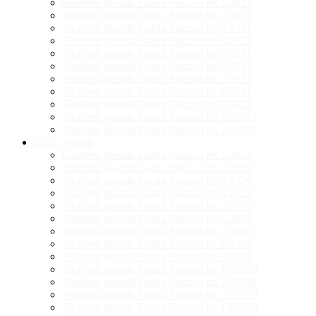
Službeni glasnik Grada Pakraca br. 1/2021
Službeni glasnik Grada Pakraca br. 2/2021
Službeni glasnik Grada Pakraca br. 3/2021
Službeni glasnik Grada Pakraca br. 4/2021
Službeni glasnik Grada Pakraca br. 5/2021
Službeni glasnik Grada Pakraca br. 6/2021
Službeni glasnik Grada Pakraca br. 7/2021
Službeni glasnik Grada Pakraca br. 8/2021
Službeni glasnik Grada Pakraca br. 9/2021
Službeni glasnik Grada Pakraca br. 10/2021
Službeni glasnik Grada Pakraca br. 11/2021
2020. godina
Službeni glasnik Grada Pakraca br. 1/2020
Službeni glasnik Grada Pakraca br. 2/2020
Službeni glasnik Grada Pakraca br. 3/2020
Službeni glasnik Grada Pakraca br. 4/2020
Službeni glasnik Grada Pakraca br. 5/2020
Službeni glasnik Grada Pakraca br. 6/2020
Službeni glasnik Grada Pakraca br. 7/2020
Službeni glasnik Grada Pakraca br. 8/2020
Službeni glasnik Grada Pakraca br. 9/2020
Službeni glasnik Grada Pakraca br. 10/2020
Službeni glasnik Grada Pakraca br. 11/2020
Službeni glasnik Grada Pakraca br. 12/2020
Službeni glasnik Grada Pakraca br. 13/2020