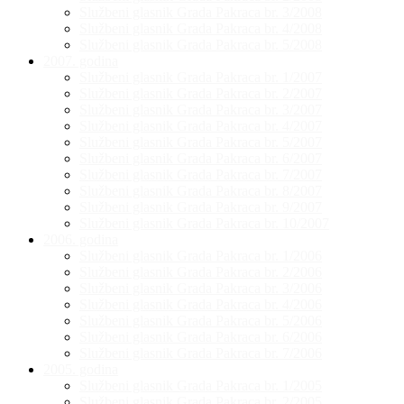
Službeni glasnik Grada Pakraca br. 3/2008
Službeni glasnik Grada Pakraca br. 4/2008
Službeni glasnik Grada Pakraca br. 5/2008
2007. godina
Službeni glasnik Grada Pakraca br. 1/2007
Službeni glasnik Grada Pakraca br. 2/2007
Službeni glasnik Grada Pakraca br. 3/2007
Službeni glasnik Grada Pakraca br. 4/2007
Službeni glasnik Grada Pakraca br. 5/2007
Službeni glasnik Grada Pakraca br. 6/2007
Službeni glasnik Grada Pakraca br. 7/2007
Službeni glasnik Grada Pakraca br. 8/2007
Službeni glasnik Grada Pakraca br. 9/2007
Službeni glasnik Grada Pakraca br. 10/2007
2006. godina
Službeni glasnik Grada Pakraca br. 1/2006
Službeni glasnik Grada Pakraca br. 2/2006
Službeni glasnik Grada Pakraca br. 3/2006
Službeni glasnik Grada Pakraca br. 4/2006
Službeni glasnik Grada Pakraca br. 5/2006
Službeni glasnik Grada Pakraca br. 6/2006
Službeni glasnik Grada Pakraca br. 7/2006
2005. godina
Službeni glasnik Grada Pakraca br. 1/2005
Službeni glasnik Grada Pakraca br. 2/2005