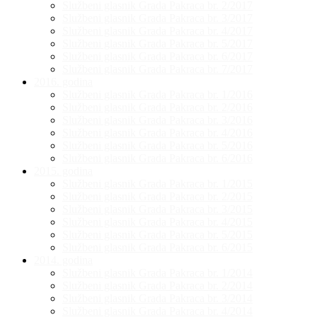
Službeni glasnik Grada Pakraca br. 2/2017
Službeni glasnik Grada Pakraca br. 3/2017
Službeni glasnik Grada Pakraca br. 4/2017
Službeni glasnik Grada Pakraca br. 5/2017
Službeni glasnik Grada Pakraca br. 6/2017
Službeni glasnik Grada Pakraca br. 7/2017
2016. godina
Službeni glasnik Grada Pakraca br. 1/2016
Službeni glasnik Grada Pakraca br. 2/2016
Službeni glasnik Grada Pakraca br. 3/2016
Službeni glasnik Grada Pakraca br. 4/2016
Službeni glasnik Grada Pakraca br. 5/2016
Službeni glasnik Grada Pakraca br. 6/2016
2015. godina
Službeni glasnik Grada Pakraca br. 1/2015
Službeni glasnik Grada Pakraca br. 2/2015
Službeni glasnik Grada Pakraca br. 3/2015
Službeni glasnik Grada Pakraca br. 4/2015
Službeni glasnik Grada Pakraca br. 5/2015
Službeni glasnik Grada Pakraca br. 6/2015
2014. godina
Službeni glasnik Grada Pakraca br. 1/2014
Službeni glasnik Grada Pakraca br. 2/2014
Službeni glasnik Grada Pakraca br. 3/2014
Službeni glasnik Grada Pakraca br. 4/2014