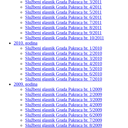
Službeni glasnik Grada Pakraca br. 3/2011
Službeni glasnik Grada Pakraca br. 4/2011
Službeni glasnik Grada Pakraca br. 5/2011
Službeni glasnik Grada Pakraca br. 6/2011
Službeni glasnik Grada Pakraca br. 7/2011
Službeni glasnik Grada Pakraca br. 8/2011
Službeni glasnik Grada Pakraca br. 9/2011
Službeni glasnik Grada Pakraca br. 10/2011
2010. godina
Službeni glasnik Grada Pakraca br. 1/2010
Službeni glasnik Grada Pakraca br. 2/2010
Službeni glasnik Grada Pakraca br. 3/2010
Službeni glasnik Grada Pakraca br. 4/2010
Službeni glasnik Grada Pakraca br. 5/2010
Službeni glasnik Grada Pakraca br. 6/2010
Službeni glasnik Grada Pakraca br. 7/2010
2009. godina
Službeni glasnik Grada Pakraca br. 1/2009
Službeni glasnik Grada Pakraca br. 2/2009
Službeni glasnik Grada Pakraca br. 3/2009
Službeni glasnik Grada Pakraca br. 4/2009
Službeni glasnik Grada Pakraca br. 5/2009
Službeni glasnik Grada Pakraca br. 6/2009
Službeni glasnik Grada Pakraca br. 7/2009
Službeni glasnik Grada Pakraca br. 8/2009