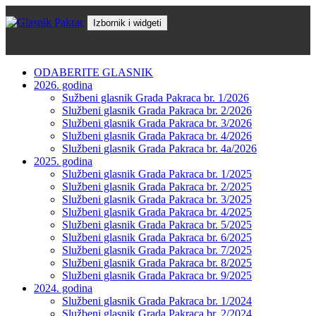
Skoči
do
Izbornik i widgeti
sadržaja
Glasnik Pakrac
ODABERITE GLASNIK
2026. godina
Sužbeni glasnik Grada Pakraca br. 1/2026
Službeni glasnik Grada Pakraca br. 2/2026
Službeni glasnik Grada Pakraca br. 3/2026
Službeni glasnik Grada Pakraca br. 4/2026
Službeni glasnik Grada Pakraca br. 4a/2026
2025. godina
Službeni glasnik Grada Pakraca br. 1/2025
Službeni glasnik Grada Pakraca br. 2/2025
Službeni glasnik Grada Pakraca br. 3/2025
Službeni glasnik Grada Pakraca br. 4/2025
Službeni glasnik Grada Pakraca br. 5/2025
Službeni glasnik Grada Pakraca br. 6/2025
Službeni glasnik Grada Pakraca br. 7/2025
Službeni glasnik Grada Pakraca br. 8/2025
Službeni glasnik Grada Pakraca br. 9/2025
2024. godina
Službeni glasnik Grada Pakraca br. 1/2024
Službeni glasnik Grada Pakraca br. 2/2024