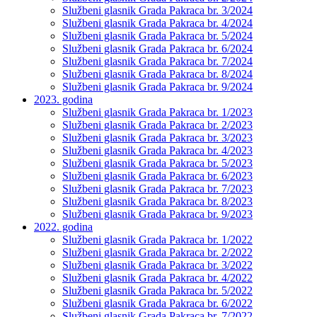
Službeni glasnik Grada Pakraca br. 3/2024
Službeni glasnik Grada Pakraca br. 4/2024
Službeni glasnik Grada Pakraca br. 5/2024
Službeni glasnik Grada Pakraca br. 6/2024
Službeni glasnik Grada Pakraca br. 7/2024
Službeni glasnik Grada Pakraca br. 8/2024
Službeni glasnik Grada Pakraca br. 9/2024
2023. godina
Službeni glasnik Grada Pakraca br. 1/2023
Službeni glasnik Grada Pakraca br. 2/2023
Službeni glasnik Grada Pakraca br. 3/2023
Službeni glasnik Grada Pakraca br. 4/2023
Službeni glasnik Grada Pakraca br. 5/2023
Službeni glasnik Grada Pakraca br. 6/2023
Službeni glasnik Grada Pakraca br. 7/2023
Službeni glasnik Grada Pakraca br. 8/2023
Službeni glasnik Grada Pakraca br. 9/2023
2022. godina
Službeni glasnik Grada Pakraca br. 1/2022
Službeni glasnik Grada Pakraca br. 2/2022
Službeni glasnik Grada Pakraca br. 3/2022
Službeni glasnik Grada Pakraca br. 4/2022
Službeni glasnik Grada Pakraca br. 5/2022
Službeni glasnik Grada Pakraca br. 6/2022
Službeni glasnik Grada Pakraca br. 7/2022