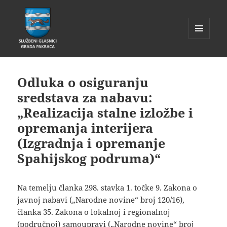
IZBORNIK
I
Glasnik Pakrac
WIDGETI
Odluka o osiguranju
sredstava za nabavu:
„Realizacija stalne izložbe i
opremanja interijera
(Izgradnja i opremanje
Spahijskog podruma)“
Na temelju članka 298. stavka 1. točke 9. Zakona o
javnoj nabavi („Narodne novine“ broj 120/16),
članka 35. Zakona o lokalnoj i regionalnoj
(područnoj) samoupravi („Narodne novine“ broj