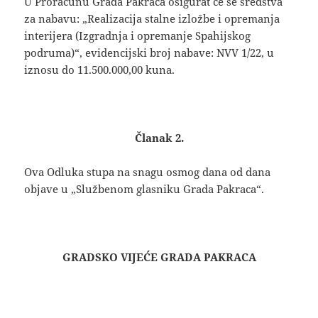
U Proračunu Grada Pakraca osigurat će se sredstva
za nabavu: „Realizacija stalne izložbe i opremanja
interijera (Izgradnja i opremanje Spahijskog
podruma)“, evidencijski broj nabave: NVV 1/22, u
iznosu do 11.500.000,00 kuna.
Članak 2.
Ova Odluka stupa na snagu osmog dana od dana
objave u „Službenom glasniku Grada Pakraca“.
GRADSKO VIJEĆE GRADA PAKRACA