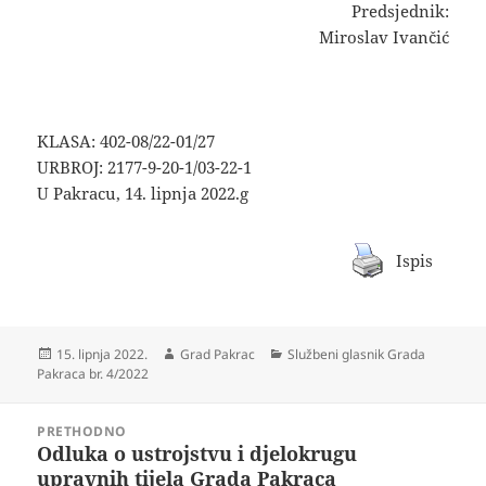
Predsjednik:
Miroslav Ivančić
KLASA: 402-08/22-01/27
URBROJ: 2177-9-20-1/03-22-1
U Pakracu, 14. lipnja 2022.g
Ispis
Objavljeno
Autor
Kategorije
15. lipnja 2022.
Grad Pakrac
Službeni glasnik Grada
dana
Pakraca br. 4/2022
Navigacija
PRETHODNO
objava
Odluka o ustrojstvu i djelokrugu
Prethodna
upravnih tijela Grada Pakraca
objava: