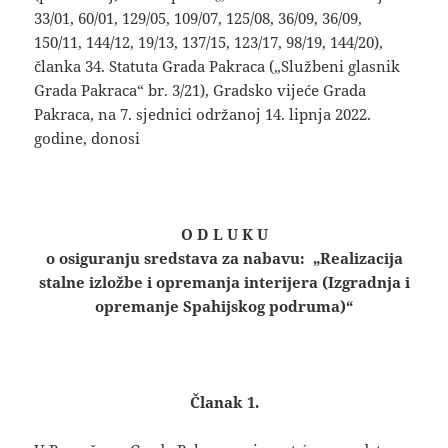
33/01, 60/01, 129/05, 109/07, 125/08, 36/09, 36/09,
150/11, 144/12, 19/13, 137/15, 123/17, 98/19, 144/20),
članka 34. Statuta Grada Pakraca („Službeni glasnik
Grada Pakraca“ br. 3/21), Gradsko vijeće Grada
Pakraca, na 7. sjednici održanoj 14. lipnja 2022.
godine, donosi
O D L U K U
o osiguranju sredstava za nabavu: „Realizacija
stalne izložbe i opremanja interijera (Izgradnja i
opremanje Spahijskog podruma)“
Članak 1.