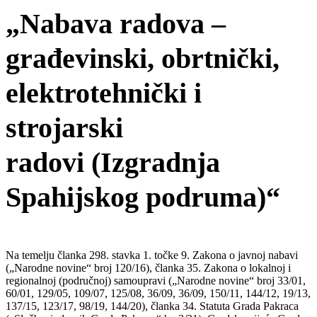
„Nabava radova –
građevinski, obrtnički,
elektrotehnički i
strojarski
radovi (Izgradnja
Spahijskog podruma)“
Na temelju članka 298. stavka 1. točke 9. Zakona o javnoj nabavi
(„Narodne novine“ broj 120/16), članka 35. Zakona o lokalnoj i
regionalnoj (područnoj) samoupravi („Narodne novine“ broj 33/01,
60/01, 129/05, 109/07, 125/08, 36/09, 36/09, 150/11, 144/12, 19/13,
137/15, 123/17, 98/19, 144/20), članka 34. Statuta Grada Pakraca