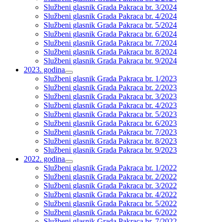
Službeni glasnik Grada Pakraca br. 3/2024
Službeni glasnik Grada Pakraca br. 4/2024
Službeni glasnik Grada Pakraca br. 5/2024
Službeni glasnik Grada Pakraca br. 6/2024
Službeni glasnik Grada Pakraca br. 7/2024
Službeni glasnik Grada Pakraca br. 8/2024
Službeni glasnik Grada Pakraca br. 9/2024
2023. godina
proširi
Službeni glasnik Grada Pakraca br. 1/2023
podizbornik
Službeni glasnik Grada Pakraca br. 2/2023
Službeni glasnik Grada Pakraca br. 3/2023
Službeni glasnik Grada Pakraca br. 4/2023
Službeni glasnik Grada Pakraca br. 5/2023
Službeni glasnik Grada Pakraca br. 6/2023
Službeni glasnik Grada Pakraca br. 7/2023
Službeni glasnik Grada Pakraca br. 8/2023
Službeni glasnik Grada Pakraca br. 9/2023
2022. godina
proširi
Službeni glasnik Grada Pakraca br. 1/2022
podizbornik
Službeni glasnik Grada Pakraca br. 2/2022
Službeni glasnik Grada Pakraca br. 3/2022
Službeni glasnik Grada Pakraca br. 4/2022
Službeni glasnik Grada Pakraca br. 5/2022
Službeni glasnik Grada Pakraca br. 6/2022
Službeni glasnik Grada Pakraca br. 7/2022