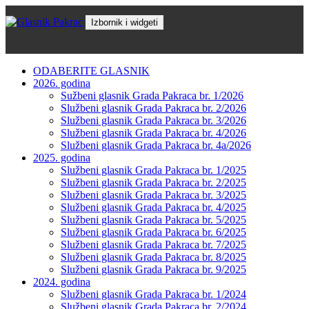
Skoči
do
Izbornik i widgeti
sadržaja
Glasnik Pakrac
ODABERITE GLASNIK
2026. godina
Sužbeni glasnik Grada Pakraca br. 1/2026
Službeni glasnik Grada Pakraca br. 2/2026
Službeni glasnik Grada Pakraca br. 3/2026
Službeni glasnik Grada Pakraca br. 4/2026
Službeni glasnik Grada Pakraca br. 4a/2026
2025. godina
Službeni glasnik Grada Pakraca br. 1/2025
Službeni glasnik Grada Pakraca br. 2/2025
Službeni glasnik Grada Pakraca br. 3/2025
Službeni glasnik Grada Pakraca br. 4/2025
Službeni glasnik Grada Pakraca br. 5/2025
Službeni glasnik Grada Pakraca br. 6/2025
Službeni glasnik Grada Pakraca br. 7/2025
Službeni glasnik Grada Pakraca br. 8/2025
Službeni glasnik Grada Pakraca br. 9/2025
2024. godina
Službeni glasnik Grada Pakraca br. 1/2024
Službeni glasnik Grada Pakraca br. 2/2024