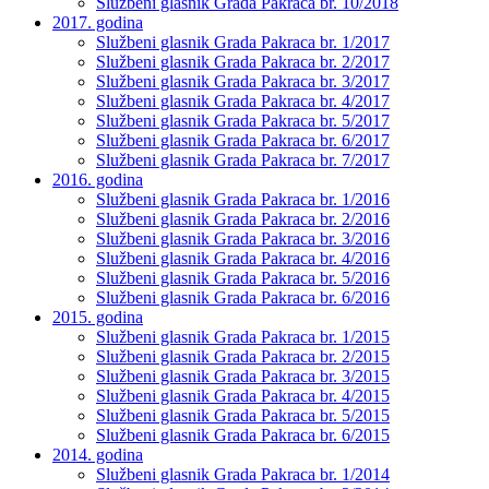
Službeni glasnik Grada Pakraca br. 10/2018
2017. godina
Službeni glasnik Grada Pakraca br. 1/2017
Službeni glasnik Grada Pakraca br. 2/2017
Službeni glasnik Grada Pakraca br. 3/2017
Službeni glasnik Grada Pakraca br. 4/2017
Službeni glasnik Grada Pakraca br. 5/2017
Službeni glasnik Grada Pakraca br. 6/2017
Službeni glasnik Grada Pakraca br. 7/2017
2016. godina
Službeni glasnik Grada Pakraca br. 1/2016
Službeni glasnik Grada Pakraca br. 2/2016
Službeni glasnik Grada Pakraca br. 3/2016
Službeni glasnik Grada Pakraca br. 4/2016
Službeni glasnik Grada Pakraca br. 5/2016
Službeni glasnik Grada Pakraca br. 6/2016
2015. godina
Službeni glasnik Grada Pakraca br. 1/2015
Službeni glasnik Grada Pakraca br. 2/2015
Službeni glasnik Grada Pakraca br. 3/2015
Službeni glasnik Grada Pakraca br. 4/2015
Službeni glasnik Grada Pakraca br. 5/2015
Službeni glasnik Grada Pakraca br. 6/2015
2014. godina
Službeni glasnik Grada Pakraca br. 1/2014