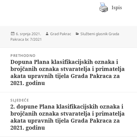
Ispis
Objavljeno
Autor
Kategorije
6. srpnja 2021.
Grad Pakrac
Službeni glasnik Grada
dana
Pakraca br. 7/2021
Navigacija
PRETHODNO
objava
Dopuna Plana klasifikacijskih oznaka i
Prethodna
brojčanih oznaka stvaratelja i primatelja
objava:
akata upravnih tijela Grada Pakraca za
2021. godinu
SLJEDEĆE
2. dopune Plana klasifikacijskih oznaka i
Sljedeća
brojčanih oznaka stvaratelja i primatelja
objava:
akata upravnih tijela Grada Pakraca za
2021. godinu