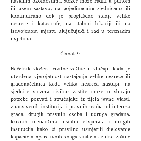
nastalim okolnostima, stožer može raditi u punom
ili užem sastavu, na pojedinačnim sjednicama ili
kontinuirano dok je proglašeno stanje velike
nesreće i katastrofe, na stalnoj lokaciji ili na
izdvojenom mjestu uključujući i rad u terenskim
uvjetima.
Članak 9.
Načelnik stožera civilne zaštite u slučaju kada je
utvrđena vjerojatnost nastajanja velike nesreće ili
gradonačelnica kada velika nesreća nastupi, na
sjednice stožera civilne zaštite može u slučaju
potrebe pozvati i stručnjake iz tijela javne vlasti,
znanstvenih institucija i pravnih osoba od interesa
grada, drugih pravnih osoba i udruga građana,
kriznih menadžera, ostalih eksperata i drugih
institucija kako bi pravilno usmjerili djelovanje
kapaciteta operativnih snaga sustava civilne zaštite