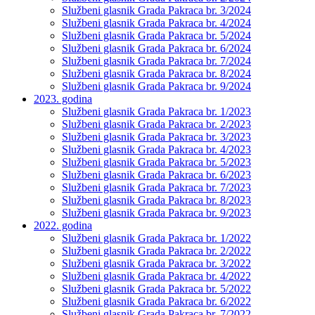
Službeni glasnik Grada Pakraca br. 3/2024
Službeni glasnik Grada Pakraca br. 4/2024
Službeni glasnik Grada Pakraca br. 5/2024
Službeni glasnik Grada Pakraca br. 6/2024
Službeni glasnik Grada Pakraca br. 7/2024
Službeni glasnik Grada Pakraca br. 8/2024
Službeni glasnik Grada Pakraca br. 9/2024
2023. godina
Službeni glasnik Grada Pakraca br. 1/2023
Službeni glasnik Grada Pakraca br. 2/2023
Službeni glasnik Grada Pakraca br. 3/2023
Službeni glasnik Grada Pakraca br. 4/2023
Službeni glasnik Grada Pakraca br. 5/2023
Službeni glasnik Grada Pakraca br. 6/2023
Službeni glasnik Grada Pakraca br. 7/2023
Službeni glasnik Grada Pakraca br. 8/2023
Službeni glasnik Grada Pakraca br. 9/2023
2022. godina
Službeni glasnik Grada Pakraca br. 1/2022
Službeni glasnik Grada Pakraca br. 2/2022
Službeni glasnik Grada Pakraca br. 3/2022
Službeni glasnik Grada Pakraca br. 4/2022
Službeni glasnik Grada Pakraca br. 5/2022
Službeni glasnik Grada Pakraca br. 6/2022
Službeni glasnik Grada Pakraca br. 7/2022