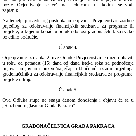
poziv. Ocjenjivanje se vrši na sjednicama na kojima se vodi
zapisnik.
Na temelju provedenog postupka ocjenjivanja Povjerenstvo izrađuje
prijedlog za odobravanje financijskih sredstava za programe ili
projekte, o kojemu konačnu odluku donosi gradonačelnik za svako
pojedino područje.
Članak 4.
Ocjenjivanje iz članka 2. ove Odluke Povjerenstvo je dužno obaviti
u roku od petnaest (15) dana od dana isteka roka za podnošenje
prijava po javnom pozivu/natječaju uključujući izradu prijedloga
gradonačelniku za odobravanje financijskih sredstava za programe,
projekte udruga.
Članak 5.
Ova Odluka stupa na snagu danom donošenja i objavit će se u
„Službenom glasniku Grada Pakraca“.
GRADONAČELNICA GRADA PAKRACA