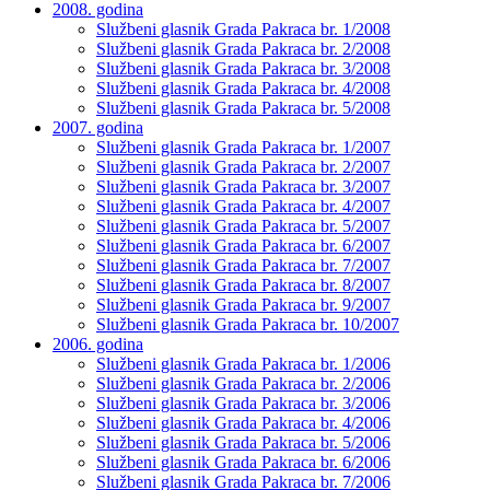
2008. godina
Službeni glasnik Grada Pakraca br. 1/2008
Službeni glasnik Grada Pakraca br. 2/2008
Službeni glasnik Grada Pakraca br. 3/2008
Službeni glasnik Grada Pakraca br. 4/2008
Službeni glasnik Grada Pakraca br. 5/2008
2007. godina
Službeni glasnik Grada Pakraca br. 1/2007
Službeni glasnik Grada Pakraca br. 2/2007
Službeni glasnik Grada Pakraca br. 3/2007
Službeni glasnik Grada Pakraca br. 4/2007
Službeni glasnik Grada Pakraca br. 5/2007
Službeni glasnik Grada Pakraca br. 6/2007
Službeni glasnik Grada Pakraca br. 7/2007
Službeni glasnik Grada Pakraca br. 8/2007
Službeni glasnik Grada Pakraca br. 9/2007
Službeni glasnik Grada Pakraca br. 10/2007
2006. godina
Službeni glasnik Grada Pakraca br. 1/2006
Službeni glasnik Grada Pakraca br. 2/2006
Službeni glasnik Grada Pakraca br. 3/2006
Službeni glasnik Grada Pakraca br. 4/2006
Službeni glasnik Grada Pakraca br. 5/2006
Službeni glasnik Grada Pakraca br. 6/2006
Službeni glasnik Grada Pakraca br. 7/2006