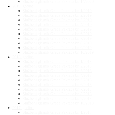
Službeni glasnik Grada Pakraca br. 14/2020
2019. godina
Službeni glasnik Grada Pakraca br. 1/2019
Službeni glasnik Grada Pakraca br. 2/2019
Službeni glasnik Grada Pakraca br. 3/2019
Službeni glasnik Grada Pakraca br. 4/2019
Službeni glasnik Grada Pakraca br. 5/2019
Službeni glasnik Grada Pakraca br. 6/2019
Službeni glasnik Grada Pakraca br. 7/2019
Službeni glasnik Grada Pakraca br. 8/2019
Službeni glasnik Grada Pakraca br. 9/2019
Službeni glasnik Grada Pakraca br. 10/2019
2018. godina
Službeni glasnik Grada Pakraca br. 1/2018
Službeni glasnik Grada Pakraca br. 2/2018
Službeni glasnik Grada Pakraca br. 3/2018
Službeni glasnik Grada Pakraca br. 4/2018
Službeni glasnik Grada Pakraca br. 5/2018
Službeni glasnik Grada Pakraca br. 6/2018
Službeni glasnik Grada Pakraca br. 7/2018
Službeni glasnik Grada Pakraca br. 8/2018
Službeni glasnik Grada Pakraca br. 9/2018
Službeni glasnik Grada Pakraca br. 10/2018
2017. godina
Službeni glasnik Grada Pakraca br. 1/2017