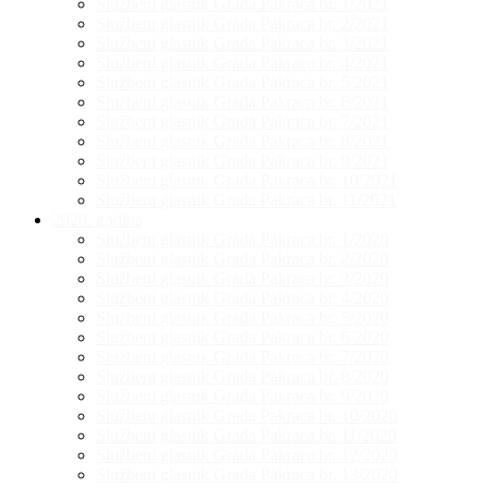
Službeni glasnik Grada Pakraca br. 1/2021
Službeni glasnik Grada Pakraca br. 2/2021
Službeni glasnik Grada Pakraca br. 3/2021
Službeni glasnik Grada Pakraca br. 4/2021
Službeni glasnik Grada Pakraca br. 5/2021
Službeni glasnik Grada Pakraca br. 6/2021
Službeni glasnik Grada Pakraca br. 7/2021
Službeni glasnik Grada Pakraca br. 8/2021
Službeni glasnik Grada Pakraca br. 9/2021
Službeni glasnik Grada Pakraca br. 10/2021
Službeni glasnik Grada Pakraca br. 11/2021
2020. godina
Službeni glasnik Grada Pakraca br. 1/2020
Službeni glasnik Grada Pakraca br. 2/2020
Službeni glasnik Grada Pakraca br. 3/2020
Službeni glasnik Grada Pakraca br. 4/2020
Službeni glasnik Grada Pakraca br. 5/2020
Službeni glasnik Grada Pakraca br. 6/2020
Službeni glasnik Grada Pakraca br. 7/2020
Službeni glasnik Grada Pakraca br. 8/2020
Službeni glasnik Grada Pakraca br. 9/2020
Službeni glasnik Grada Pakraca br. 10/2020
Službeni glasnik Grada Pakraca br. 11/2020
Službeni glasnik Grada Pakraca br. 12/2020
Službeni glasnik Grada Pakraca br. 13/2020