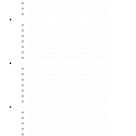
Službeni glasnik Grada Pakraca br. 5/2014
Službeni glasnik Grada Pakraca br. 6/2014
Službeni glasnik Grada Pakraca br. 7/2014
2013. godina
Službeni glasnik Grada Pakraca br. 1/2013
Službeni glasnik Grada Pakraca br. 2/2013
Službeni glasnik Grada Pakraca br. 3/2013
Službeni glasnik Grada Pakraca br. 4/2013
Službeni glasnik Grada Pakraca br. 5/2013
Službeni glasnik Grada Pakraca br. 6/2013
Službeni glasnik Grada Pakraca br. 7/2013
2012. godina
Službeni glasnik Grada Pakraca br. 1/2012
Službeni glasnik Grada Pakraca br. 2/2012
Službeni glasnik Grada Pakraca br. 2A/2012
Službeni glasnik Grada Pakraca br. 3/2012
Službeni glasnik Grada Pakraca br. 4/2012
Službeni glasnik Grada Pakraca br. 5/2012
Službeni glasnik Grada Pakraca br. 6/2012
2011. godina
Službeni glasnik Grada Pakraca br. 1/2011
Službeni glasnik Grada Pakraca br. 2/2011
Službeni glasnik Grada Pakraca br. 3/2011
Službeni glasnik Grada Pakraca br. 4/2011
Službeni glasnik Grada Pakraca br. 5/2011