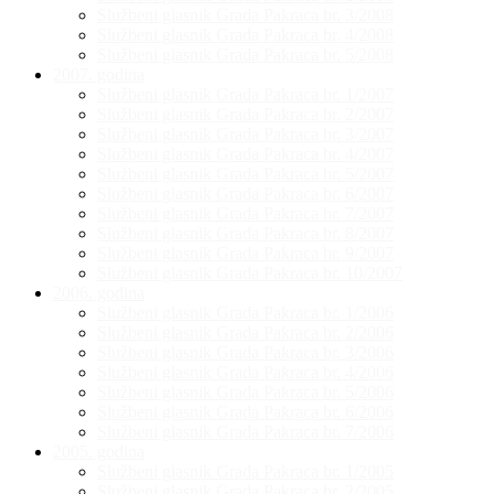
Službeni glasnik Grada Pakraca br. 3/2008
Službeni glasnik Grada Pakraca br. 4/2008
Službeni glasnik Grada Pakraca br. 5/2008
2007. godina
Službeni glasnik Grada Pakraca br. 1/2007
Službeni glasnik Grada Pakraca br. 2/2007
Službeni glasnik Grada Pakraca br. 3/2007
Službeni glasnik Grada Pakraca br. 4/2007
Službeni glasnik Grada Pakraca br. 5/2007
Službeni glasnik Grada Pakraca br. 6/2007
Službeni glasnik Grada Pakraca br. 7/2007
Službeni glasnik Grada Pakraca br. 8/2007
Službeni glasnik Grada Pakraca br. 9/2007
Službeni glasnik Grada Pakraca br. 10/2007
2006. godina
Službeni glasnik Grada Pakraca br. 1/2006
Službeni glasnik Grada Pakraca br. 2/2006
Službeni glasnik Grada Pakraca br. 3/2006
Službeni glasnik Grada Pakraca br. 4/2006
Službeni glasnik Grada Pakraca br. 5/2006
Službeni glasnik Grada Pakraca br. 6/2006
Službeni glasnik Grada Pakraca br. 7/2006
2005. godina
Službeni glasnik Grada Pakraca br. 1/2005
Službeni glasnik Grada Pakraca br. 2/2005