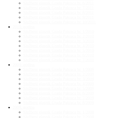
Službeni glasnik Grada Pakraca br. 6/2011
Službeni glasnik Grada Pakraca br. 7/2011
Službeni glasnik Grada Pakraca br. 8/2011
Službeni glasnik Grada Pakraca br. 9/2011
Službeni glasnik Grada Pakraca br. 10/2011
2010. godina
Službeni glasnik Grada Pakraca br. 1/2010
Službeni glasnik Grada Pakraca br. 2/2010
Službeni glasnik Grada Pakraca br. 3/2010
Službeni glasnik Grada Pakraca br. 4/2010
Službeni glasnik Grada Pakraca br. 5/2010
Službeni glasnik Grada Pakraca br. 6/2010
Službeni glasnik Grada Pakraca br. 7/2010
2009. godina
Službeni glasnik Grada Pakraca br. 1/2009
Službeni glasnik Grada Pakraca br. 2/2009
Službeni glasnik Grada Pakraca br. 3/2009
Službeni glasnik Grada Pakraca br. 4/2009
Službeni glasnik Grada Pakraca br. 5/2009
Službeni glasnik Grada Pakraca br. 6/2009
Službeni glasnik Grada Pakraca br. 7/2009
Službeni glasnik Grada Pakraca br. 8/2009
2008. godina
Službeni glasnik Grada Pakraca br. 1/2008
Službeni glasnik Grada Pakraca br. 2/2008