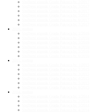
Službeni glasnik Grada Pakraca br. 2/2017
Službeni glasnik Grada Pakraca br. 3/2017
Službeni glasnik Grada Pakraca br. 4/2017
Službeni glasnik Grada Pakraca br. 5/2017
Službeni glasnik Grada Pakraca br. 6/2017
Službeni glasnik Grada Pakraca br. 7/2017
2016. godina
Službeni glasnik Grada Pakraca br. 1/2016
Službeni glasnik Grada Pakraca br. 2/2016
Službeni glasnik Grada Pakraca br. 3/2016
Službeni glasnik Grada Pakraca br. 4/2016
Službeni glasnik Grada Pakraca br. 5/2016
Službeni glasnik Grada Pakraca br. 6/2016
2015. godina
Službeni glasnik Grada Pakraca br. 1/2015
Službeni glasnik Grada Pakraca br. 2/2015
Službeni glasnik Grada Pakraca br. 3/2015
Službeni glasnik Grada Pakraca br. 4/2015
Službeni glasnik Grada Pakraca br. 5/2015
Službeni glasnik Grada Pakraca br. 6/2015
2014. godina
Službeni glasnik Grada Pakraca br. 1/2014
Službeni glasnik Grada Pakraca br. 2/2014
Službeni glasnik Grada Pakraca br. 3/2014
Službeni glasnik Grada Pakraca br. 4/2014