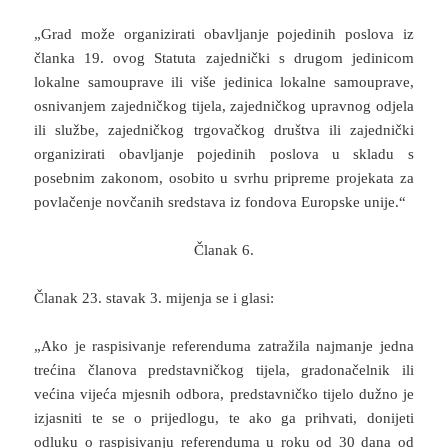
„Grad može organizirati obavljanje pojedinih poslova iz
članka 19. ovog Statuta zajednički s drugom jedinicom
lokalne samouprave ili više jedinica lokalne samouprave,
osnivanjem zajedničkog tijela, zajedničkog upravnog odjela
ili službe, zajedničkog trgovačkog društva ili zajednički
organizirati obavljanje pojedinih poslova u skladu s
posebnim zakonom, osobito u svrhu pripreme projekata za
povlačenje novčanih sredstava iz fondova Europske unije.“
Članak 6.
Članak 23. stavak 3. mijenja se i glasi:
„Ako je raspisivanje referenduma zatražila najmanje jedna
trećina članova predstavničkog tijela, gradonačelnik ili
većina vijeća mjesnih odbora, predstavničko tijelo dužno je
izjasniti te se o prijedlogu, te ako ga prihvati, donijeti
odluku o raspisivanju referenduma u roku od 30 dana od