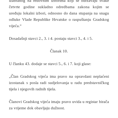
izabranog na redovnim izborima koji se održavaju svake
četvrte godine sukladno odredbama zakona kojim se
uređuju lokalni izbori, odnosno do dana stupanja na snagu
odluke Vlade Republike Hrvatske o raspuštanju Gradskog
vijeća.“
Dosadašnji stavci 2., 3. i 4. postaju stavci 3., 4. i 5.
Članak 10.
U članku 43. dodaje se stavci 5., 6. i 7. koji glase:
„Član Gradskog vijeća ima pravo na opravdani neplaćeni
izostanak s posla radi sudjelovanja u radu predstavničkog
tijela i njegovih radnih tijela.
Članovi Gradskog vijeća imaju pravo uvida u registar birača
za vrijeme dok obavljaju dužnost.