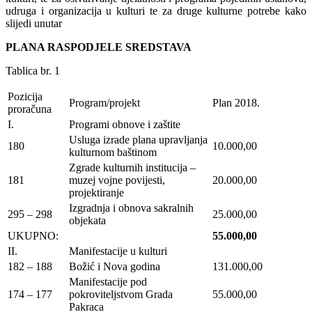
udruga i organizacija u kulturi te za druge kulturne potrebe kako
slijedi unutar
PLANA RASPODJELE SREDSTAVA
Tablica br. 1
Pozicija
Program/projekt
Plan 2018.
proračuna
I.
Programi obnove i zaštite
Usluga izrade plana upravljanja
180
10.000,00
kulturnom baštinom
Zgrade kulturnih institucija –
181
muzej vojne povijesti,
20.000,00
projektiranje
Izgradnja i obnova sakralnih
295 – 298
25.000,00
objekata
UKUPNO:
55.000,00
II.
Manifestacije u kulturi
182 – 188
Božić i Nova godina
131.000,00
Manifestacije pod
174 – 177
pokroviteljstvom Grada
55.000,00
Pakraca