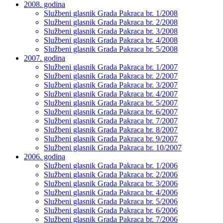
2008. godina
Službeni glasnik Grada Pakraca br. 1/2008
Službeni glasnik Grada Pakraca br. 2/2008
Službeni glasnik Grada Pakraca br. 3/2008
Službeni glasnik Grada Pakraca br. 4/2008
Službeni glasnik Grada Pakraca br. 5/2008
2007. godina
Službeni glasnik Grada Pakraca br. 1/2007
Službeni glasnik Grada Pakraca br. 2/2007
Službeni glasnik Grada Pakraca br. 3/2007
Službeni glasnik Grada Pakraca br. 4/2007
Službeni glasnik Grada Pakraca br. 5/2007
Službeni glasnik Grada Pakraca br. 6/2007
Službeni glasnik Grada Pakraca br. 7/2007
Službeni glasnik Grada Pakraca br. 8/2007
Službeni glasnik Grada Pakraca br. 9/2007
Službeni glasnik Grada Pakraca br. 10/2007
2006. godina
Službeni glasnik Grada Pakraca br. 1/2006
Službeni glasnik Grada Pakraca br. 2/2006
Službeni glasnik Grada Pakraca br. 3/2006
Službeni glasnik Grada Pakraca br. 4/2006
Službeni glasnik Grada Pakraca br. 5/2006
Službeni glasnik Grada Pakraca br. 6/2006
Službeni glasnik Grada Pakraca br. 7/2006