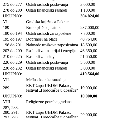
275 do 277
Ostali rashodi poslovanja
3.000,00
278 do 280
Ostali financijski rashodi
1.100,00
UKUPNO:
304.824,00
VI.
Gradska knjižnica Pakrac
189
Bruto plaće djelatnika
237.000,00
190 do 194
Ostali rashodi za zaposlene
7.700,00
195 do 197
Doprinosi na plaće
40.764,00
198 do 201
Naknade troškova zaposlenima
18.600,00
202 do 209
Rashodi za materijal i energiju
46.350,00
210 do 225
Rashodi za usluge
51.650,00
226 do 229
Ostali rashodi poslovanja
5.500,00
230 do 232
Ostali financijski rashodi
3.000,00
UKUPNO:
410.564,00
VII.
Međusektorska suradnja
RKT župa UBDM Pakrac;
289
10.000,00
festival „Hodočašće u došašće“
UKUPNO:
10.000,00
VIII.
Religiozne potrebe građana
287, 288,
290, 291,
RKT župa UBDM Pakrac;
29.000,00
292, 293,
festival „Hodočašće u došašće“