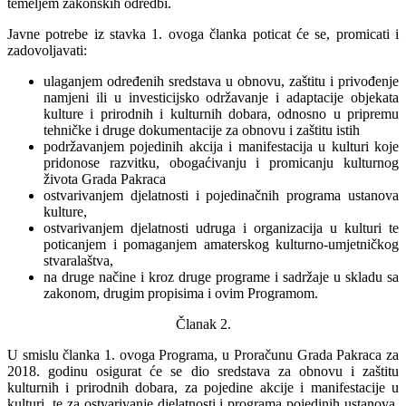
temeljem zakonskih odredbi.
Javne potrebe iz stavka 1. ovoga članka poticat će se, promicati i
zadovoljavati:
ulaganjem određenih sredstava u obnovu, zaštitu i privođenje
namjeni ili u investicijsko održavanje i adaptacije objekata
kulture i prirodnih i kulturnih dobara, odnosno u pripremu
tehničke i druge dokumentacije za obnovu i zaštitu istih
podržavanjem pojedinih akcija i manifestacija u kulturi koje
pridonose razvitku, obogaćivanju i promicanju kulturnog
života Grada Pakraca
ostvarivanjem djelatnosti i pojedinačnih programa ustanova
kulture,
ostvarivanjem djelatnosti udruga i organizacija u kulturi te
poticanjem i pomaganjem amaterskog kulturno-umjetničkog
stvaralaštva,
na druge načine i kroz druge programe i sadržaje u skladu sa
zakonom, drugim propisima i ovim Programom.
Članak 2.
U smislu članka 1. ovoga Programa, u Proračunu Grada Pakraca za
2018. godinu osigurat će se dio sredstava za obnovu i zaštitu
kulturnih i prirodnih dobara, za pojedine akcije i manifestacije u
kulturi, te za ostvarivanje djelatnosti i programa pojedinih ustanova,