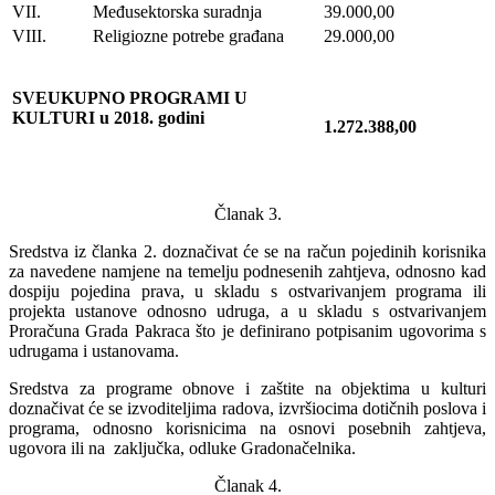
VII.
Međusektorska suradnja
39.000,00
VIII.
Religiozne potrebe građana
29.000,00
SVEUKUPNO PROGRAMI U
KULTURI u 2018. godini
1.272.388,00
Članak 3.
Sredstva iz članka 2. doznačivat će se na račun pojedinih korisnika
za navedene namjene na temelju podnesenih zahtjeva, odnosno kad
dospiju pojedina prava, u skladu s ostvarivanjem programa ili
projekta ustanove odnosno udruga, a u skladu s ostvarivanjem
Proračuna Grada Pakraca što je definirano potpisanim ugovorima s
udrugama i ustanovama.
Sredstva za programe obnove i zaštite na objektima u kulturi
doznačivat će se izvoditeljima radova, izvršiocima dotičnih poslova i
programa, odnosno korisnicima na osnovi posebnih zahtjeva,
ugovora ili na zaključka, odluke Gradonačelnika.
Članak 4.