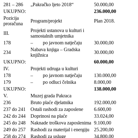
281 – 286
„Pakračko ljeto 2018“
50.000,00
UKUPNO:
236.000,00
Pozicija
Program/projekt
Plan 2018.
proračuna
Projekti ustanova u kulturi i
III.
samostalnih umjetnika
178
– po javnom natječaju
30.000,00
Nabava knjiga – Gradska
234
30.000,00
knjižnica
UKUPNO:
60.000,00
IV.
Projekti udruga u kulturi
178
– po javnom natječaju
130.000,00
179
– po odluci čelnika
8.000,00
UKUPNO:
138.000,00
V.
Muzej grada Pakraca
236
Bruto plaće djelatnika
192.000,00
237 do 241
Ostali rashodi za zaposlene
6.600,00
242 do 244
Doprinosi na plaće
33.024,00
245 do 248
Naknade troškova zaposlenima
9.100,00
249 do 257
Rashodi za materijal i energiju
25.200,00
258 do 274
Rashodi za usluge
34.800,00