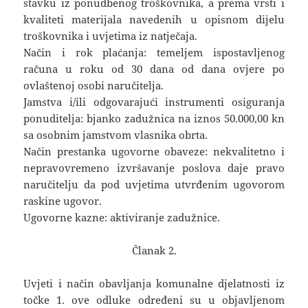
stavku iz ponudbenog troškovnika, a prema vrsti i
kvaliteti materijala navedenih u opisnom dijelu
troškovnika i uvjetima iz natječaja.
Način i rok plaćanja: temeljem ispostavljenog
računa u roku od 30 dana od dana ovjere po
ovlaštenoj osobi naručitelja.
Jamstva i/ili odgovarajući instrumenti osiguranja
ponuditelja: bjanko zadužnica na iznos 50.000,00 kn
sa osobnim jamstvom vlasnika obrta.
Način prestanka ugovorne obaveze: nekvalitetno i
nepravovremeno izvršavanje poslova daje pravo
naručitelju da pod uvjetima utvrđenim ugovorom
raskine ugovor.
Ugovorne kazne: aktiviranje zadužnice.
Članak 2.
Uvjeti i način obavljanja komunalne djelatnosti iz
točke 1. ove odluke određeni su u objavljenom