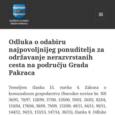
IZBORNIK
I
Glasnik Pakrac
WIDGETI
Odluka o odabiru
najpovoljnijeg ponuditelja za
održavanje nerazvrstanih
cesta na području Grada
Pakraca
Temeljem članka 15. stavka 4. Zakona o
komunalnom gospodarstvu (Narodne novine br. NN
36/95, 70/97, 128/99, 57/00, 129/00, 59/01, 26/03, 82/04,
110/04, 178/04, 38/09, 79/09, 153/09, 49/11, 84/11, 90/11,
144/12, 94/13, 153/13, 147/14, 36/15), članka 8. Odluke