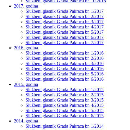
Službeni glasnik Grada Pakraca br. 10/2018
2017. godina
Službeni glasnik Grada Pakraca br. 1/2017
Službeni glasnik Grada Pakraca br. 2/2017
Službeni glasnik Grada Pakraca br. 3/2017
Službeni glasnik Grada Pakraca br. 4/2017
Službeni glasnik Grada Pakraca br. 5/2017
Službeni glasnik Grada Pakraca br. 6/2017
Službeni glasnik Grada Pakraca br. 7/2017
2016. godina
Službeni glasnik Grada Pakraca br. 1/2016
Službeni glasnik Grada Pakraca br. 2/2016
Službeni glasnik Grada Pakraca br. 3/2016
Službeni glasnik Grada Pakraca br. 4/2016
Službeni glasnik Grada Pakraca br. 5/2016
Službeni glasnik Grada Pakraca br. 6/2016
2015. godina
Službeni glasnik Grada Pakraca br. 1/2015
Službeni glasnik Grada Pakraca br. 2/2015
Službeni glasnik Grada Pakraca br. 3/2015
Službeni glasnik Grada Pakraca br. 4/2015
Službeni glasnik Grada Pakraca br. 5/2015
Službeni glasnik Grada Pakraca br. 6/2015
2014. godina
Službeni glasnik Grada Pakraca br. 1/2014