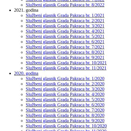
Službeni glasnik Grada Pakraca br. 8/2022
2021. godina
Službeni glasnik Grada Pakraca br. 1/2021
Službeni glasnik Grada Pakraca br. 2/2021
Službeni glasnik Grada Pakraca br. 3/2021
Službeni glasnik Grada Pakraca br. 4/2021
Službeni glasnik Grada Pakraca br. 5/2021
Službeni glasnik Grada Pakraca br. 6/2021
Službeni glasnik Grada Pakraca br. 7/2021
Službeni glasnik Grada Pakraca br. 8/2021
Službeni glasnik Grada Pakraca br. 9/2021
Službeni glasnik Grada Pakraca br. 10/2021
Službeni glasnik Grada Pakraca br. 11/2021
2020. godina
Službeni glasnik Grada Pakraca br. 1/2020
Službeni glasnik Grada Pakraca br. 2/2020
Službeni glasnik Grada Pakraca br. 3/2020
Službeni glasnik Grada Pakraca br. 4/2020
Službeni glasnik Grada Pakraca br. 5/2020
Službeni glasnik Grada Pakraca br. 6/2020
Službeni glasnik Grada Pakraca br. 7/2020
Službeni glasnik Grada Pakraca br. 8/2020
Službeni glasnik Grada Pakraca br. 9/2020
Službeni glasnik Grada Pakraca br. 10/2020