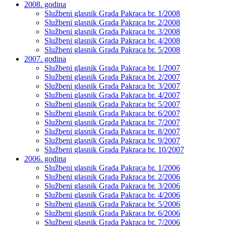
2008. godina
Službeni glasnik Grada Pakraca br. 1/2008
Službeni glasnik Grada Pakraca br. 2/2008
Službeni glasnik Grada Pakraca br. 3/2008
Službeni glasnik Grada Pakraca br. 4/2008
Službeni glasnik Grada Pakraca br. 5/2008
2007. godina
Službeni glasnik Grada Pakraca br. 1/2007
Službeni glasnik Grada Pakraca br. 2/2007
Službeni glasnik Grada Pakraca br. 3/2007
Službeni glasnik Grada Pakraca br. 4/2007
Službeni glasnik Grada Pakraca br. 5/2007
Službeni glasnik Grada Pakraca br. 6/2007
Službeni glasnik Grada Pakraca br. 7/2007
Službeni glasnik Grada Pakraca br. 8/2007
Službeni glasnik Grada Pakraca br. 9/2007
Službeni glasnik Grada Pakraca br. 10/2007
2006. godina
Službeni glasnik Grada Pakraca br. 1/2006
Službeni glasnik Grada Pakraca br. 2/2006
Službeni glasnik Grada Pakraca br. 3/2006
Službeni glasnik Grada Pakraca br. 4/2006
Službeni glasnik Grada Pakraca br. 5/2006
Službeni glasnik Grada Pakraca br. 6/2006
Službeni glasnik Grada Pakraca br. 7/2006