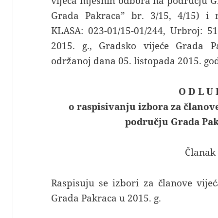
vijeća mjesnih odbora na području G
Grada Pakraca” br. 3/15, 4/15) i m
KLASA: 023-01/15-01/244, Urbroj: 51
2015. g., Gradsko vijeće Grada Pa
održanoj dana 05. listopada 2015. go
O D L U 
o raspisivanju izbora za članov
području Grada Pakr
Članak 
Raspisuju se izbori za članove vij
Grada Pakraca u 2015. g.