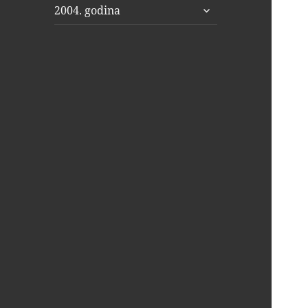
proširi
2004. godina
podizbornik