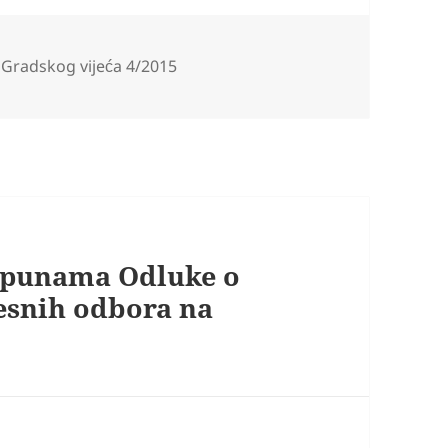
gorije
 Gradskog vijeća 4/2015
opunama Odluke o
esnih odbora na