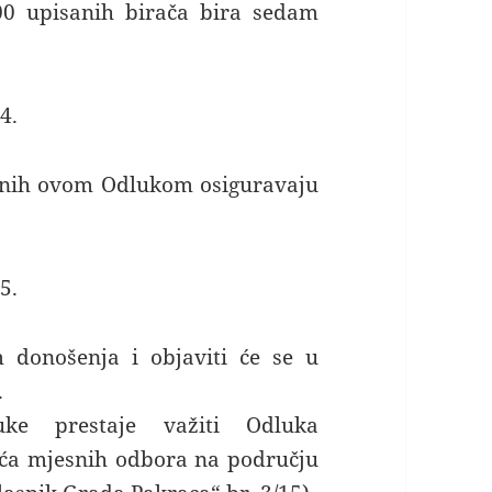
00 upisanih birača bira sedam
4.
anih ovom Odlukom osiguravaju
5.
donošenja i objaviti će se u
.
e prestaje važiti Odluka
jeća mjesnih odbora na području