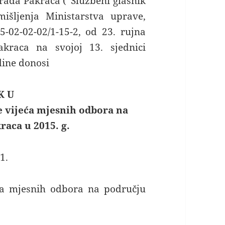
rada Pakraca (“Službeni glasnik
išljenja Ministarstva uprave,
5-02-02-02/1-15-2, od 23. rujna
kraca na svojoj 13. sjednici
dine donosi
K U
e vijeća mjesnih odbora na
aca u 2015. g.
1.
eća mjesnih odbora na području