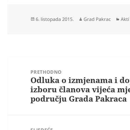
Objavljeno
Autor
Kate
6. listopada 2015.
Grad Pakrac
Akti
dana
Navigacija
objava
PRETHODNO
Odluka o izmjenama i d
Prethodna
izboru članova vijeća mj
objava:
području Grada Pakraca