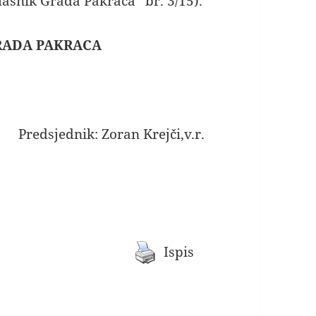
lasnik Grada Pakraca“ br. 3/15).
RADA PAKRACA
Predsjednik: Zoran Krejči,v.r.
Ispis