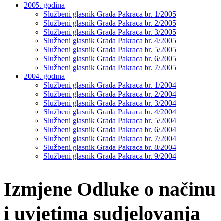
2005. godina
Službeni glasnik Grada Pakraca br. 1/2005
Službeni glasnik Grada Pakraca br. 2/2005
Službeni glasnik Grada Pakraca br. 3/2005
Službeni glasnik Grada Pakraca br. 4/2005
Službeni glasnik Grada Pakraca br. 5/2005
Službeni glasnik Grada Pakraca br. 6/2005
Službeni glasnik Grada Pakraca br. 7/2005
2004. godina
Službeni glasnik Grada Pakraca br. 1/2004
Službeni glasnik Grada Pakraca br. 2/2004
Službeni glasnik Grada Pakraca br. 3/2004
Službeni glasnik Grada Pakraca br. 4/2004
Službeni glasnik Grada Pakraca br. 5/2004
Službeni glasnik Grada Pakraca br. 6/2004
Službeni glasnik Grada Pakraca br. 7/2004
Službeni glasnik Grada Pakraca br. 8/2004
Službeni glasnik Grada Pakraca br. 9/2004
Izmjene Odluke o načinu
i uvjetima sudjelovanja