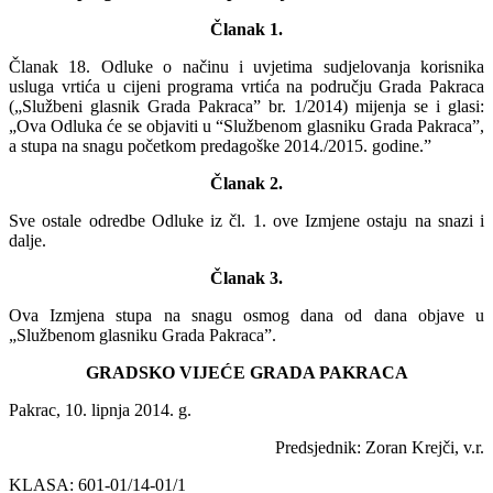
Članak 1.
Članak 18. Odluke o načinu i uvjetima sudjelovanja korisnika
usluga vrtića u cijeni programa vrtića na području Grada Pakraca
(„Službeni glasnik Grada Pakraca” br. 1/2014) mijenja se i glasi:
„Ova Odluka će se objaviti u “Službenom glasniku Grada Pakraca”,
a stupa na snagu početkom predagoške 2014./2015. godine.”
Članak 2.
Sve ostale odredbe Odluke iz čl. 1. ove Izmjene ostaju na snazi i
dalje.
Članak 3.
Ova Izmjena stupa na snagu osmog dana od dana objave u
„Službenom glasniku Grada Pakraca”.
GRADSKO VIJEĆE GRADA PAKRACA
Pakrac, 10. lipnja 2014. g.
Predsjednik: Zoran Krejči, v.r.
KLASA: 601-01/14-01/1