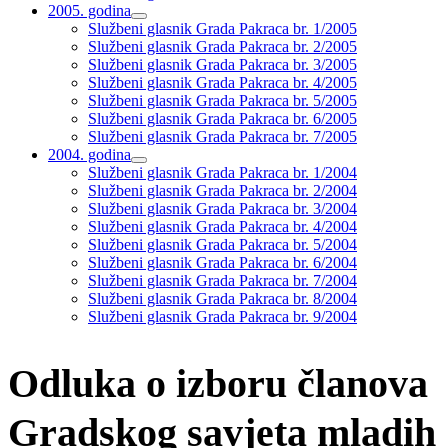
2005. godina
proširi
Službeni glasnik Grada Pakraca br. 1/2005
podizbornik
Službeni glasnik Grada Pakraca br. 2/2005
Službeni glasnik Grada Pakraca br. 3/2005
Službeni glasnik Grada Pakraca br. 4/2005
Službeni glasnik Grada Pakraca br. 5/2005
Službeni glasnik Grada Pakraca br. 6/2005
Službeni glasnik Grada Pakraca br. 7/2005
2004. godina
proširi
Službeni glasnik Grada Pakraca br. 1/2004
podizbornik
Službeni glasnik Grada Pakraca br. 2/2004
Službeni glasnik Grada Pakraca br. 3/2004
Službeni glasnik Grada Pakraca br. 4/2004
Službeni glasnik Grada Pakraca br. 5/2004
Službeni glasnik Grada Pakraca br. 6/2004
Službeni glasnik Grada Pakraca br. 7/2004
Službeni glasnik Grada Pakraca br. 8/2004
Službeni glasnik Grada Pakraca br. 9/2004
Odluka o izboru članova
Gradskog savjeta mladih