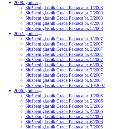
2008. godina
proširi
Službeni glasnik Grada Pakraca br. 1/2008
podizbornik
Službeni glasnik Grada Pakraca br. 2/2008
Službeni glasnik Grada Pakraca br. 3/2008
Službeni glasnik Grada Pakraca br. 4/2008
Službeni glasnik Grada Pakraca br. 5/2008
2007. godina
proširi
Službeni glasnik Grada Pakraca br. 1/2007
podizbornik
Službeni glasnik Grada Pakraca br. 2/2007
Službeni glasnik Grada Pakraca br. 3/2007
Službeni glasnik Grada Pakraca br. 4/2007
Službeni glasnik Grada Pakraca br. 5/2007
Službeni glasnik Grada Pakraca br. 6/2007
Službeni glasnik Grada Pakraca br. 7/2007
Službeni glasnik Grada Pakraca br. 8/2007
Službeni glasnik Grada Pakraca br. 9/2007
Službeni glasnik Grada Pakraca br. 10/2007
2006. godina
proširi
Službeni glasnik Grada Pakraca br. 1/2006
podizbornik
Službeni glasnik Grada Pakraca br. 2/2006
Službeni glasnik Grada Pakraca br. 3/2006
Službeni glasnik Grada Pakraca br. 4/2006
Službeni glasnik Grada Pakraca br. 5/2006
Službeni glasnik Grada Pakraca br. 6/2006
Službeni glasnik Grada Pakraca br. 7/2006