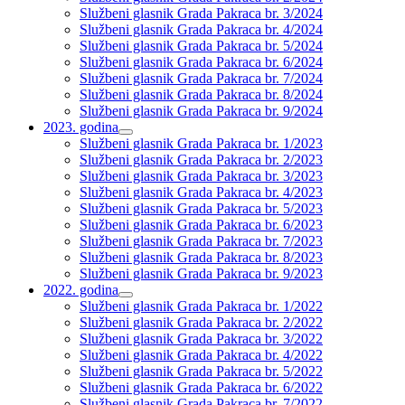
Službeni glasnik Grada Pakraca br. 3/2024
Službeni glasnik Grada Pakraca br. 4/2024
Službeni glasnik Grada Pakraca br. 5/2024
Službeni glasnik Grada Pakraca br. 6/2024
Službeni glasnik Grada Pakraca br. 7/2024
Službeni glasnik Grada Pakraca br. 8/2024
Službeni glasnik Grada Pakraca br. 9/2024
2023. godina
proširi
Službeni glasnik Grada Pakraca br. 1/2023
podizbornik
Službeni glasnik Grada Pakraca br. 2/2023
Službeni glasnik Grada Pakraca br. 3/2023
Službeni glasnik Grada Pakraca br. 4/2023
Službeni glasnik Grada Pakraca br. 5/2023
Službeni glasnik Grada Pakraca br. 6/2023
Službeni glasnik Grada Pakraca br. 7/2023
Službeni glasnik Grada Pakraca br. 8/2023
Službeni glasnik Grada Pakraca br. 9/2023
2022. godina
proširi
Službeni glasnik Grada Pakraca br. 1/2022
podizbornik
Službeni glasnik Grada Pakraca br. 2/2022
Službeni glasnik Grada Pakraca br. 3/2022
Službeni glasnik Grada Pakraca br. 4/2022
Službeni glasnik Grada Pakraca br. 5/2022
Službeni glasnik Grada Pakraca br. 6/2022
Službeni glasnik Grada Pakraca br. 7/2022