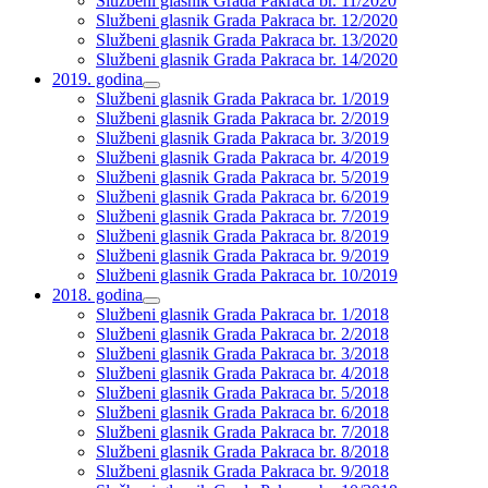
Službeni glasnik Grada Pakraca br. 11/2020
Službeni glasnik Grada Pakraca br. 12/2020
Službeni glasnik Grada Pakraca br. 13/2020
Službeni glasnik Grada Pakraca br. 14/2020
2019. godina
proširi
Službeni glasnik Grada Pakraca br. 1/2019
podizbornik
Službeni glasnik Grada Pakraca br. 2/2019
Službeni glasnik Grada Pakraca br. 3/2019
Službeni glasnik Grada Pakraca br. 4/2019
Službeni glasnik Grada Pakraca br. 5/2019
Službeni glasnik Grada Pakraca br. 6/2019
Službeni glasnik Grada Pakraca br. 7/2019
Službeni glasnik Grada Pakraca br. 8/2019
Službeni glasnik Grada Pakraca br. 9/2019
Službeni glasnik Grada Pakraca br. 10/2019
2018. godina
proširi
Službeni glasnik Grada Pakraca br. 1/2018
podizbornik
Službeni glasnik Grada Pakraca br. 2/2018
Službeni glasnik Grada Pakraca br. 3/2018
Službeni glasnik Grada Pakraca br. 4/2018
Službeni glasnik Grada Pakraca br. 5/2018
Službeni glasnik Grada Pakraca br. 6/2018
Službeni glasnik Grada Pakraca br. 7/2018
Službeni glasnik Grada Pakraca br. 8/2018
Službeni glasnik Grada Pakraca br. 9/2018