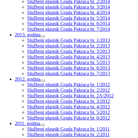
Službeni glasnik Grada Pakraca br. 2/2014
Službeni glasnik Grada Pakraca br. 3/2014
Službeni glasnik Grada Pakraca br. 4/2014
Službeni glasnik Grada Pakraca br. 5/2014
Službeni glasnik Grada Pakraca br. 6/2014
Službeni glasnik Grada Pakraca br. 7/2014
2013. godina
proširi
Službeni glasnik Grada Pakraca br. 1/2013
podizbornik
Službeni glasnik Grada Pakraca br. 2/2013
Službeni glasnik Grada Pakraca br. 3/2013
Službeni glasnik Grada Pakraca br. 4/2013
Službeni glasnik Grada Pakraca br. 5/2013
Službeni glasnik Grada Pakraca br. 6/2013
Službeni glasnik Grada Pakraca br. 7/2013
2012. godina
proširi
Službeni glasnik Grada Pakraca br. 1/2012
podizbornik
Službeni glasnik Grada Pakraca br. 2/2012
Službeni glasnik Grada Pakraca br. 2A/2012
Službeni glasnik Grada Pakraca br. 3/2012
Službeni glasnik Grada Pakraca br. 4/2012
Službeni glasnik Grada Pakraca br. 5/2012
Službeni glasnik Grada Pakraca br. 6/2012
2011. godina
proširi
Službeni glasnik Grada Pakraca br. 1/2011
podizbornik
Službeni glasnik Grada Pakraca br. 2/2011