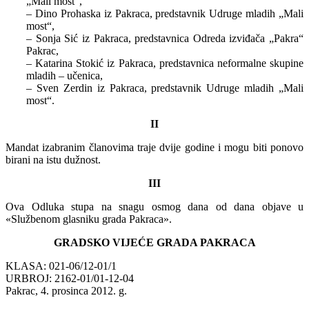
„Mali most“,
– Dino Prohaska iz Pakraca, predstavnik Udruge mladih „Mali
most“,
– Sonja Sić iz Pakraca, predstavnica Odreda izviđača „Pakra“
Pakrac,
– Katarina Stokić iz Pakraca, predstavnica neformalne skupine
mladih – učenica,
– Sven Zerdin iz Pakraca, predstavnik Udruge mladih „Mali
most“.
II
Mandat izabranim članovima traje dvije godine i mogu biti ponovo
birani na istu dužnost.
III
Ova Odluka stupa na snagu osmog dana od dana objave u
«Službenom glasniku grada Pakraca».
GRADSKO VIJEĆE GRADA PAKRACA
KLASA: 021-06/12-01/1
URBROJ: 2162-01/01-12-04
Pakrac, 4. prosinca 2012. g.