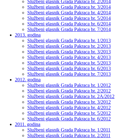
Službeni glasnik Grada Pakraca br. 2/2014
Službeni glasnik Grada Pakraca br. 3/2014
Službeni glasnik Grada Pakraca br. 4/2014
Službeni glasnik Grada Pakraca br. 5/2014
Službeni glasnik Grada Pakraca br. 6/2014
Službeni glasnik Grada Pakraca br. 7/2014
2013. godina
Službeni glasnik Grada Pakraca br. 1/2013
Službeni glasnik Grada Pakraca br. 2/2013
Službeni glasnik Grada Pakraca br. 3/2013
Službeni glasnik Grada Pakraca br. 4/2013
Službeni glasnik Grada Pakraca br. 5/2013
Službeni glasnik Grada Pakraca br. 6/2013
Službeni glasnik Grada Pakraca br. 7/2013
2012. godina
Službeni glasnik Grada Pakraca br. 1/2012
Službeni glasnik Grada Pakraca br. 2/2012
Službeni glasnik Grada Pakraca br. 2A/2012
Službeni glasnik Grada Pakraca br. 3/2012
Službeni glasnik Grada Pakraca br. 4/2012
Službeni glasnik Grada Pakraca br. 5/2012
Službeni glasnik Grada Pakraca br. 6/2012
2011. godina
Službeni glasnik Grada Pakraca br. 1/2011
Službeni glasnik Grada Pakraca br. 2/2011