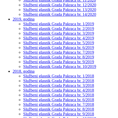
Službeni glasnik Grada Pakraca br. 11/2020
Službeni glasnik Grada Pakraca br. 12/2020
Službeni glasnik Grada Pakraca br. 13/2020
Službeni glasnik Grada Pakraca br. 14/2020
2019. godina
Službeni glasnik Grada Pakraca br. 1/2019
Službeni glasnik Grada Pakraca br. 2/2019
Službeni glasnik Grada Pakraca br. 3/2019
Službeni glasnik Grada Pakraca br. 4/2019
Službeni glasnik Grada Pakraca br. 5/2019
Službeni glasnik Grada Pakraca br. 6/2019
Službeni glasnik Grada Pakraca br. 7/2019
Službeni glasnik Grada Pakraca br. 8/2019
Službeni glasnik Grada Pakraca br. 9/2019
Službeni glasnik Grada Pakraca br. 10/2019
2018. godina
Službeni glasnik Grada Pakraca br. 1/2018
Službeni glasnik Grada Pakraca br. 2/2018
Službeni glasnik Grada Pakraca br. 3/2018
Službeni glasnik Grada Pakraca br. 4/2018
Službeni glasnik Grada Pakraca br. 5/2018
Službeni glasnik Grada Pakraca br. 6/2018
Službeni glasnik Grada Pakraca br. 7/2018
Službeni glasnik Grada Pakraca br. 8/2018
Službeni glasnik Grada Pakraca br. 9/2018