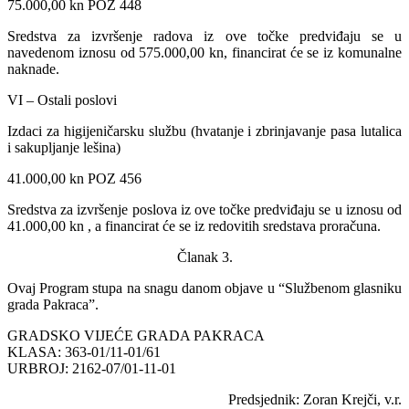
75.000,00 kn POZ 448
Sredstva za izvršenje radova iz ove točke predviđaju se u
navedenom iznosu od 575.000,00 kn, financirat će se iz komunalne
naknade.
VI – Ostali poslovi
Izdaci za higijeničarsku službu (hvatanje i zbrinjavanje pasa lutalica
i sakupljanje lešina)
41.000,00 kn POZ 456
Sredstva za izvršenje poslova iz ove točke predviđaju se u iznosu od
41.000,00 kn , a financirat će se iz redovitih sredstava proračuna.
Članak 3.
Ovaj Program stupa na snagu danom objave u “Službenom glasniku
grada Pakraca”.
GRADSKO VIJEĆE GRADA PAKRACA
KLASA: 363-01/11-01/61
URBROJ: 2162-07/01-11-01
Predsjednik: Zoran Krejči, v.r.