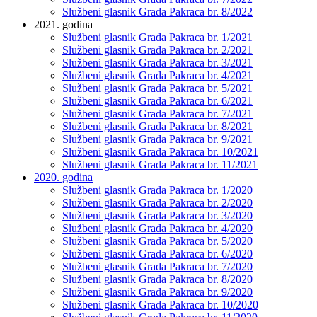
Službeni glasnik Grada Pakraca br. 8/2022
2021. godina
Službeni glasnik Grada Pakraca br. 1/2021
Službeni glasnik Grada Pakraca br. 2/2021
Službeni glasnik Grada Pakraca br. 3/2021
Službeni glasnik Grada Pakraca br. 4/2021
Službeni glasnik Grada Pakraca br. 5/2021
Službeni glasnik Grada Pakraca br. 6/2021
Službeni glasnik Grada Pakraca br. 7/2021
Službeni glasnik Grada Pakraca br. 8/2021
Službeni glasnik Grada Pakraca br. 9/2021
Službeni glasnik Grada Pakraca br. 10/2021
Službeni glasnik Grada Pakraca br. 11/2021
2020. godina
Službeni glasnik Grada Pakraca br. 1/2020
Službeni glasnik Grada Pakraca br. 2/2020
Službeni glasnik Grada Pakraca br. 3/2020
Službeni glasnik Grada Pakraca br. 4/2020
Službeni glasnik Grada Pakraca br. 5/2020
Službeni glasnik Grada Pakraca br. 6/2020
Službeni glasnik Grada Pakraca br. 7/2020
Službeni glasnik Grada Pakraca br. 8/2020
Službeni glasnik Grada Pakraca br. 9/2020
Službeni glasnik Grada Pakraca br. 10/2020