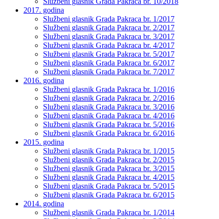
Službeni glasnik Grada Pakraca br. 10/2018
2017. godina
Službeni glasnik Grada Pakraca br. 1/2017
Službeni glasnik Grada Pakraca br. 2/2017
Službeni glasnik Grada Pakraca br. 3/2017
Službeni glasnik Grada Pakraca br. 4/2017
Službeni glasnik Grada Pakraca br. 5/2017
Službeni glasnik Grada Pakraca br. 6/2017
Službeni glasnik Grada Pakraca br. 7/2017
2016. godina
Službeni glasnik Grada Pakraca br. 1/2016
Službeni glasnik Grada Pakraca br. 2/2016
Službeni glasnik Grada Pakraca br. 3/2016
Službeni glasnik Grada Pakraca br. 4/2016
Službeni glasnik Grada Pakraca br. 5/2016
Službeni glasnik Grada Pakraca br. 6/2016
2015. godina
Službeni glasnik Grada Pakraca br. 1/2015
Službeni glasnik Grada Pakraca br. 2/2015
Službeni glasnik Grada Pakraca br. 3/2015
Službeni glasnik Grada Pakraca br. 4/2015
Službeni glasnik Grada Pakraca br. 5/2015
Službeni glasnik Grada Pakraca br. 6/2015
2014. godina
Službeni glasnik Grada Pakraca br. 1/2014