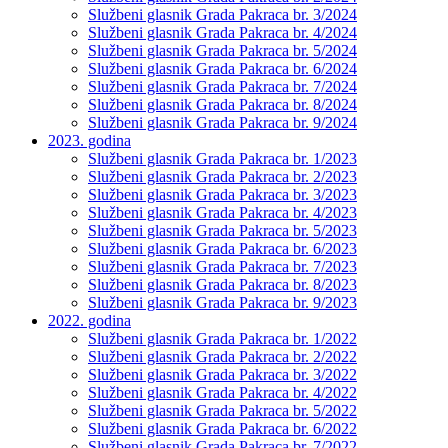
Službeni glasnik Grada Pakraca br. 3/2024
Službeni glasnik Grada Pakraca br. 4/2024
Službeni glasnik Grada Pakraca br. 5/2024
Službeni glasnik Grada Pakraca br. 6/2024
Službeni glasnik Grada Pakraca br. 7/2024
Službeni glasnik Grada Pakraca br. 8/2024
Službeni glasnik Grada Pakraca br. 9/2024
2023. godina
Službeni glasnik Grada Pakraca br. 1/2023
Službeni glasnik Grada Pakraca br. 2/2023
Službeni glasnik Grada Pakraca br. 3/2023
Službeni glasnik Grada Pakraca br. 4/2023
Službeni glasnik Grada Pakraca br. 5/2023
Službeni glasnik Grada Pakraca br. 6/2023
Službeni glasnik Grada Pakraca br. 7/2023
Službeni glasnik Grada Pakraca br. 8/2023
Službeni glasnik Grada Pakraca br. 9/2023
2022. godina
Službeni glasnik Grada Pakraca br. 1/2022
Službeni glasnik Grada Pakraca br. 2/2022
Službeni glasnik Grada Pakraca br. 3/2022
Službeni glasnik Grada Pakraca br. 4/2022
Službeni glasnik Grada Pakraca br. 5/2022
Službeni glasnik Grada Pakraca br. 6/2022
Službeni glasnik Grada Pakraca br. 7/2022