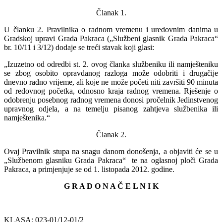
Članak 1.
U članku 2. Pravilnika o radnom vremenu i uredovnim danima u
Gradskoj upravi Grada Pakraca („Službeni glasnik Grada Pakraca“
br. 10/11 i 3/12) dodaje se treći stavak koji glasi:
„Izuzetno od odredbi st. 2. ovog članka službeniku ili namješteniku
se zbog osobito opravdanog razloga može odobriti i drugačije
dnevno radno vrijeme, ali koje ne može početi niti završiti 90 minuta
od redovnog početka, odnosno kraja radnog vremena. Rješenje o
odobrenju posebnog radnog vremena donosi pročelnik Jedinstvenog
upravnog odjela, a na temelju pisanog zahtjeva službenika ili
namještenika.“
Članak 2.
Ovaj Pravilnik stupa na snagu danom donošenja, a objaviti će se u
„Službenom glasniku Grada Pakraca“ te na oglasnoj ploči Grada
Pakraca, a primjenjuje se od 1. listopada 2012. godine.
G R A D O N A Č E L N I K
KLASA: 023-01/12-01/2