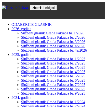
Skoči
do
Izbornik i widgeti
sadržaja
Glasnik Pakrac
ODABERITE GLASNIK
2026. godina
Sužbeni glasnik Grada Pakraca br. 1/2026
Službeni glasnik Grada Pakraca br. 2/2026
Službeni glasnik Grada Pakraca br. 3/2026
Službeni glasnik Grada Pakraca br. 4/2026
Službeni glasnik Grada Pakraca br. 4a/2026
2025. godina
Službeni glasnik Grada Pakraca br. 1/2025
Službeni glasnik Grada Pakraca br. 2/2025
Službeni glasnik Grada Pakraca br. 3/2025
Službeni glasnik Grada Pakraca br. 4/2025
Službeni glasnik Grada Pakraca br. 5/2025
Službeni glasnik Grada Pakraca br. 6/2025
Službeni glasnik Grada Pakraca br. 7/2025
Službeni glasnik Grada Pakraca br. 8/2025
Službeni glasnik Grada Pakraca br. 9/2025
2024. godina
Službeni glasnik Grada Pakraca br. 1/2024
Službeni glasnik Grada Pakraca br. 2/2024