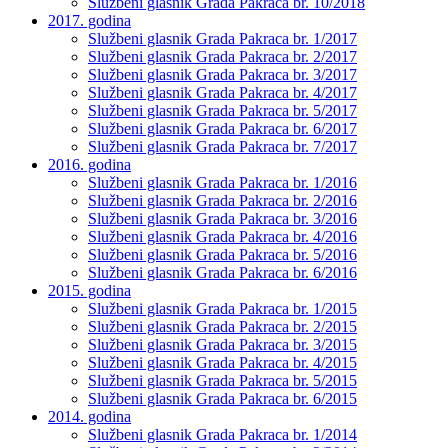
Službeni glasnik Grada Pakraca br. 10/2018
2017. godina
Službeni glasnik Grada Pakraca br. 1/2017
Službeni glasnik Grada Pakraca br. 2/2017
Službeni glasnik Grada Pakraca br. 3/2017
Službeni glasnik Grada Pakraca br. 4/2017
Službeni glasnik Grada Pakraca br. 5/2017
Službeni glasnik Grada Pakraca br. 6/2017
Službeni glasnik Grada Pakraca br. 7/2017
2016. godina
Službeni glasnik Grada Pakraca br. 1/2016
Službeni glasnik Grada Pakraca br. 2/2016
Službeni glasnik Grada Pakraca br. 3/2016
Službeni glasnik Grada Pakraca br. 4/2016
Službeni glasnik Grada Pakraca br. 5/2016
Službeni glasnik Grada Pakraca br. 6/2016
2015. godina
Službeni glasnik Grada Pakraca br. 1/2015
Službeni glasnik Grada Pakraca br. 2/2015
Službeni glasnik Grada Pakraca br. 3/2015
Službeni glasnik Grada Pakraca br. 4/2015
Službeni glasnik Grada Pakraca br. 5/2015
Službeni glasnik Grada Pakraca br. 6/2015
2014. godina
Službeni glasnik Grada Pakraca br. 1/2014