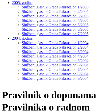
2005. godina
Službeni glasnik Grada Pakraca br. 1/2005
Službeni glasnik Grada Pakraca br. 2/2005
Službeni glasnik Grada Pakraca br. 3/2005
Službeni glasnik Grada Pakraca br. 4/2005
Službeni glasnik Grada Pakraca br. 5/2005
Službeni glasnik Grada Pakraca br. 6/2005
Službeni glasnik Grada Pakraca br. 7/2005
2004. godina
Službeni glasnik Grada Pakraca br. 1/2004
Službeni glasnik Grada Pakraca br. 2/2004
Službeni glasnik Grada Pakraca br. 3/2004
Službeni glasnik Grada Pakraca br. 4/2004
Službeni glasnik Grada Pakraca br. 5/2004
Službeni glasnik Grada Pakraca br. 6/2004
Službeni glasnik Grada Pakraca br. 7/2004
Službeni glasnik Grada Pakraca br. 8/2004
Službeni glasnik Grada Pakraca br. 9/2004
Pravilnik o dopunama
Pravilnika o radnom