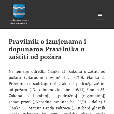
IZBORNIK
I
Glasnik Pakrac
WIDGETI
Pravilnik o izmjenama i
dopunama Pravilnika o
zaštiti od požara
Na temelju odredbi članka 21. Zakona o zaštiti od
požara („Narodne novine“ br. 92/10), članka 5.
Pravilnika o sadržaju općeg akta iz područja zaštite
od požara („Narodne novine“ br. 116/11), članka 35.
Zakona o lokalnoj i područnoj (regionalnoj)
samoupravi („Narodne novine“ br. 33/01 i dalje) i
članka 35. Statuta Grada Pakraca („Službeni glasnik