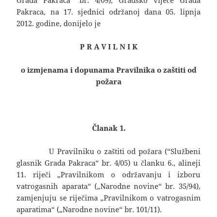
Grada Pakraca“ br. 4/09), Gradsko vijeće Grada
Pakraca, na 17. sjednici održanoj dana 05. lipnja
2012. godine, donijelo je
P R A V I L N I K
o izmjenama i dopunama Pravilnika o zaštiti od
požara
Članak 1.
U Pravilniku o zaštiti od požara (“Službeni
glasnik Grada Pakraca“ br. 4/05) u članku 6., alineji
11. riječi „Pravilnikom o održavanju i izboru
vatrogasnih aparata“ („Narodne novine“ br. 35/94),
zamjenjuju se riječima „Pravilnikom o vatrogasnim
aparatima“ („Narodne novine“ br. 101/11).