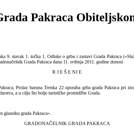
 Grada Pakraca Obiteljsk
ka 9. stavak 1. točka 1. Odluke o grbu i zastavi Grada Pakraca («Služb
radonačelnik Grada Pakraca dana 11. svibnja 2011. godine donosi
R J E Š E NJ E
raca, Prolaz baruna Trenka 22 uporaba grba grada Pakraca pri izradi
arstva, a u cilju što bolje turističke promidžbe Grada.
m glasniku grada Pakraca».
GRADONAČELNIK GRADA PAKRACA