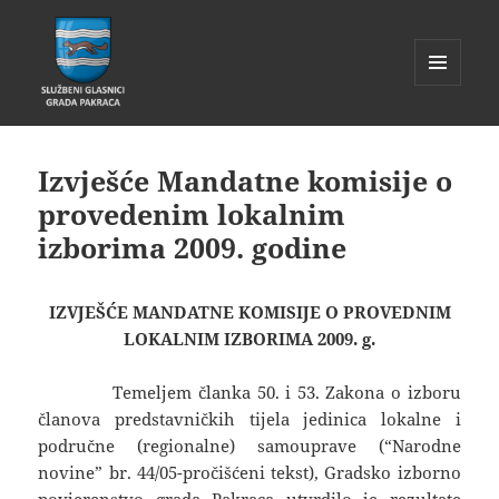
IZBORNIK
I
Glasnik Pakrac
WIDGETI
Izvješće Mandatne komisije o
provedenim lokalnim
izborima 2009. godine
IZVJEŠĆE MANDATNE KOMISIJE O PROVEDNIM
LOKALNIM IZBORIMA 2009. g.
Temeljem članka 50. i 53. Zakona o izboru
članova predstavničkih tijela jedinica lokalne i
područne (regionalne) samouprave (“Narodne
novine” br. 44/05-pročišćeni tekst), Gradsko izborno