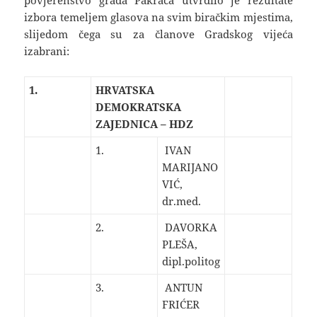
povjerenstvo grada Pakraca utvrdilo je rezultate
izbora temeljem glasova na svim biračkim mjestima,
slijedom čega su za članove Gradskog vijeća
izabrani:
1.
HRVATSKA
DEMOKRATSKA
ZAJEDNICA – HDZ
1.
IVAN
MARIJANO
VIĆ,
dr.med.
2.
DAVORKA
PLEŠA,
dipl.politog
3.
ANTUN
FRIĆER