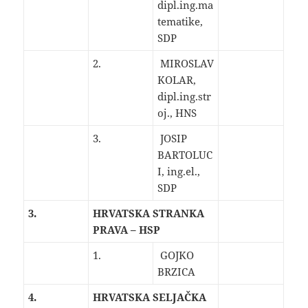
dipl.ing.ma
tematike,
SDP
2.
MIROSLAV
KOLAR,
dipl.ing.str
oj., HNS
3.
JOSIP
BARTOLUC
I, ing.el.,
SDP
3.
HRVATSKA STRANKA
PRAVA – HSP
1.
GOJKO
BRZICA
4.
HRVATSKA SELJAČKA